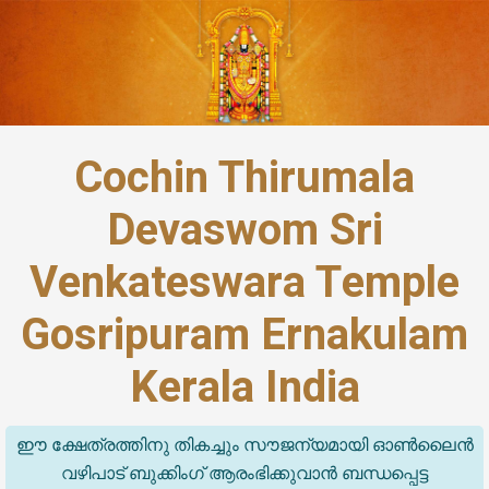
Cochin Thirumala
Devaswom Sri
Venkateswara Temple
Gosripuram Ernakulam
Kerala India
ഈ ക്ഷേത്രത്തിനു തികച്ചും സൗജന്യമായി ഓൺലൈൻ
വഴിപാട് ബുക്കിംഗ് ആരംഭിക്കുവാൻ ബന്ധപ്പെട്ട