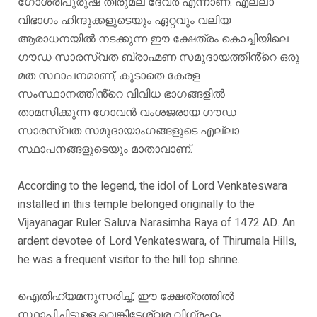
ഗോശ്രീപുരുഷ തിരുമല ദേവർ എന്നാണ്. എല്ലാ
വിഭാഗം ഹിന്ദുക്കളുടെയും ഏറ്റവും വലിയ
ആരാധനയിൽ നടക്കുന്ന ഈ ക്ഷേത്രം കൊച്ചിയിലെ
ഗൗഡ സാരസ്വത ബ്രാഹ്മണ സമുദായത്തിൻ്റെ ഒരു
മത സ്ഥാപനമാണ്, കൂടാതെ കേരള
സംസ്ഥാനത്തിൻ്റെ വിവിധ ഭാഗങ്ങളിൽ
താമസിക്കുന്ന ഗോവൻ വംശജരായ ഗൗഡ
സാരസ്വത സമുദായാംഗങ്ങളുടെ എല്ലാ
സ്ഥാപനങ്ങളുടെയും മാതാവാണ്.
According to the legend, the idol of Lord Venkateswara
installed in this temple belonged originally to the
Vijayanagar Ruler Saluva Narasimha Raya of 1472 AD. An
ardent devotee of Lord Venkateswara, of Thirumala Hills,
he was a frequent visitor to the hill top shrine.
ഐതിഹ്യമനുസരിച്ച്, ഈ ക്ഷേത്രത്തിൽ
സ്ഥാപിച്ചിട്ടുള്ള വെങ്കിടേശ്വര വിഗ്രഹം