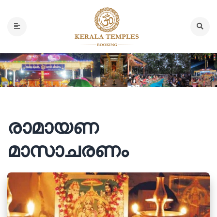
രാമായണ
മാസാചരണം