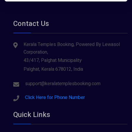
Contact Us
Kerala Temples Booking, Powered By Lewasol
Corporation,
43/417, Palghat Municipality
Palghat, Kerala 678012, India
support@keralatemplesbooking.com
Click Here for Phone Number
Quick Links