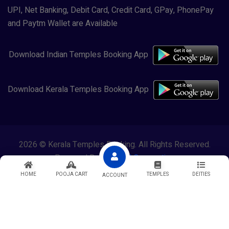
UPI, Net Banking, Debit Card, Credit Card, GPay, PhonePay
and Paytm Wallet are Available
Download Indian Temples Booking App
Download Kerala Temples Booking App
2026 © Kerala Temples Booking. All Rights Reserved.
Powered By
Lewasol Corporation
HOME
POOJA CART
TEMPLES
DEITIES
ACCOUNT