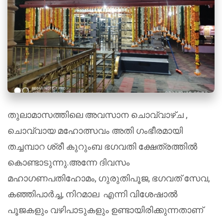
തുലാമാസത്തിലെ അവസാന ചൊവ്വാഴ്ച ,
ചൊവ്വായ മഹോത്സവം അതി ഗംഭീരമായി
തച്ചമ്പാറ ശ്രീ കുറുംബ ഭഗവതി ക്ഷേത്രത്തിൽ
കൊണ്ടാടുന്നു.അന്നേ ദിവസം
മഹാഗണപതിഹോമം, ഗുരുതിപൂജ, ഭഗവത് സേവ,
കഞ്ഞിപാർച്ച, നിറമാല എന്നി വിശേഷാൽ
പൂജകളും വഴിപാടുകളും ഉണ്ടായിരിക്കുന്നതാണ്