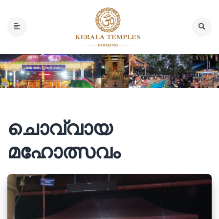
ചൊവ്വായ
മഹോത്സവം