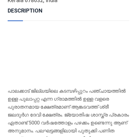
Kerala 678632, India
DESCRIPTION
പാലക്കാട് ജില്ലയിലെ കടമ്പഴിപ്പുറം പഞ്ചായത്തിൽ
ഉള്ള പുലാപ്പറ്റ എന്ന ഗ്രാമത്തിൽ ഉള്ള വളരെ
പുരാതനമായ ക്ഷേത്രമാണ് ആങ്കടവത്ത് ശ്രീ
ജലദുർഗ ദേവി ക്ഷേത്രം. ജ്യോതിഷ ശാസ്ത്ര പ്രകാരം
ഏതാണ്ട് 5000 വർഷത്തോളം പഴക്കം ഉണ്ടെന്നു ആണ്
അനുമാനം. പലഘട്ടങ്ങളിലായി പുതുക്കി പണിത