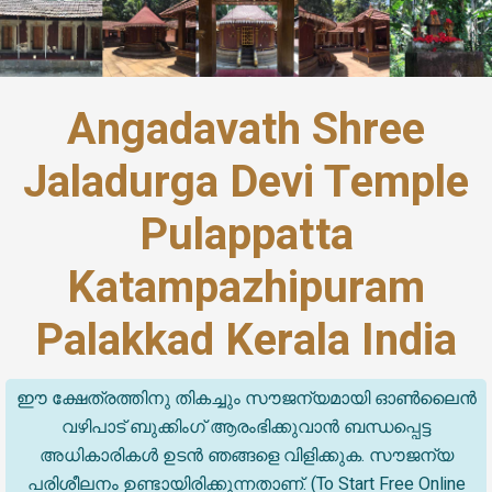
Angadavath Shree
Jaladurga Devi Temple
Pulappatta
Katampazhipuram
Palakkad Kerala India
ഈ ക്ഷേത്രത്തിനു തികച്ചും സൗജന്യമായി ഓൺലൈൻ
വഴിപാട് ബുക്കിംഗ് ആരംഭിക്കുവാൻ ബന്ധപ്പെട്ട
അധികാരികൾ ഉടൻ ഞങ്ങളെ വിളിക്കുക. സൗജന്യ
പരിശീലനം ഉണ്ടായിരിക്കുന്നതാണ്. (To Start Free Online