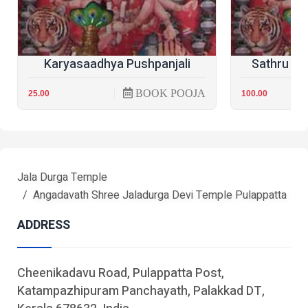
Karyasaadhya Pushpanjali
Sathru Sa
BOOK POOJA
25.00
100.00
Jala Durga Temple
Angadavath Shree Jaladurga Devi Temple Pulappatta
ADDRESS
Cheenikadavu Road, Pulappatta Post,
Katampazhipuram Panchayath, Palakkad DT,