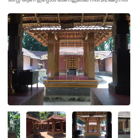
ട്രസ്റ്റ് ആണ് ഇപ്പോൾ ഭരണച്ചുമതല നിർവഹിക്കുന്നത്