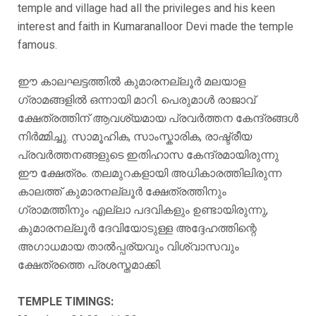
temple and village had all the privileges and his keen
interest and faith in Kumaranalloor Devi made the temple
famous.
ഈ കാലഘട്ടത്തിൽ കുമാരനല്ലൂർ മലയാള
ഗ്രാമങ്ങളിൽ ഒന്നായി മാറി. പെരുമാൾ രാജാവ്
ക്ഷേത്രത്തിന് ആവശ്യമായ പ്രവർത്തന കേന്ദ്രങ്ങൾ
നിർമ്മിച്ചു. സാമൂഹിക, സാംസ്കാരിക, രാഷ്ട്രീയ
പ്രവർത്തനങ്ങളുടെ ഇതിഹാസ കേന്ദ്രമായിരുന്നു
ഈ ക്ഷേത്രം. തലമുറകളായി അധികാരത്തിലിരുന്ന
കാലത്ത് കുമാരനല്ലൂർ ക്ഷേത്രത്തിനും
ഗ്രാമത്തിനും എല്ലാ പദവികളും ഉണ്ടായിരുന്നു,
കുമാരനല്ലൂർ ദേവിയോടുള്ള അദ്ദേഹത്തിന്റെ
അഗാധമായ താൽപ്പര്യവും വിശ്വാസവും
ക്ഷേത്രത്തെ പ്രശസ്തമാക്കി.
TEMPLE TIMINGS: