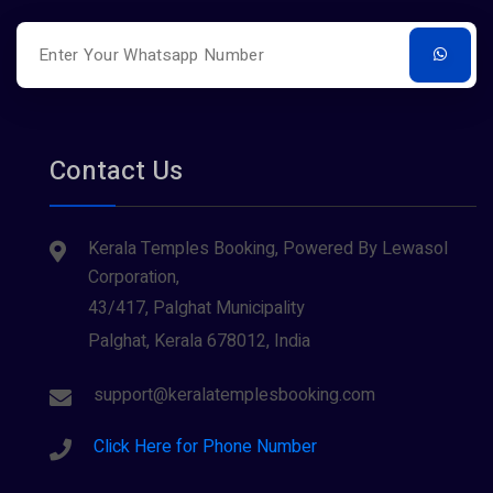
Contact Us
Kerala Temples Booking, Powered By Lewasol
Corporation,
43/417, Palghat Municipality
Palghat, Kerala 678012, India
support@keralatemplesbooking.com
Click Here for Phone Number