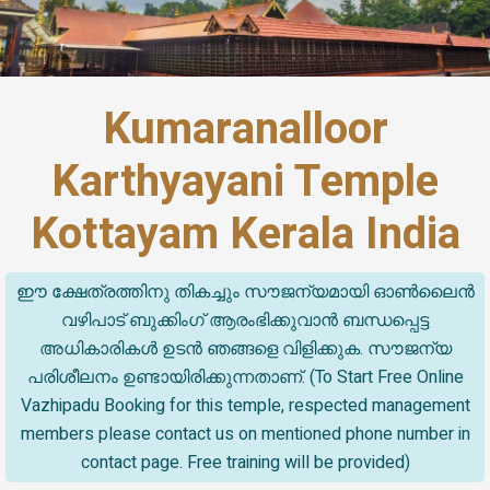
Kumaranalloor
Karthyayani Temple
Kottayam Kerala India
ഈ ക്ഷേത്രത്തിനു തികച്ചും സൗജന്യമായി ഓൺലൈൻ
വഴിപാട് ബുക്കിംഗ് ആരംഭിക്കുവാൻ ബന്ധപ്പെട്ട
അധികാരികൾ ഉടൻ ഞങ്ങളെ വിളിക്കുക. സൗജന്യ
പരിശീലനം ഉണ്ടായിരിക്കുന്നതാണ്. (To Start Free Online
Vazhipadu Booking for this temple, respected management
members please contact us on mentioned phone number in
contact page. Free training will be provided)