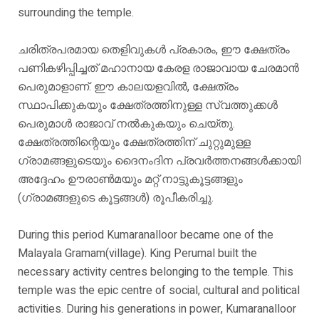
surrounding the temple.
ചരിത്രപരമായ തെളിവുകൾ പ്രകാരം, ഈ ക്ഷേത്രം
പണികഴിപ്പിച്ചത് മഹാനായ കേരള രാജാവായ ചേരമാൻ
പെരുമാളാണ്. ഈ കാലയളവിൽ, ക്ഷേത്രം
സ്ഥാപിക്കുകയും ക്ഷേത്രത്തിനുള്ള സ്വത്തുക്കൾ
പെരുമാൾ രാജാവ് നൽകുകയും ചെയ്തു.
ക്ഷേത്രത്തിന്റെയും ക്ഷേത്രത്തിന് ചുറ്റുമുള്ള
ഗ്രാമങ്ങളുടെയും ദൈനംദിന പ്രവർത്തനങ്ങൾക്കായി
അദ്ദേഹം ഊരാൺമയും മറ്റ് നാട്ടുകൂട്ടങ്ങളും
(ഗ്രാമങ്ങളുടെ കൂട്ടങ്ങൾ) രൂപീകരിച്ചു.
During this period Kumaranalloor became one of the
Malayala Gramam(village). King Perumal built the
necessary activity centres belonging to the temple. This
temple was the epic centre of social, cultural and political
activities. During his generations in power, Kumaranalloor