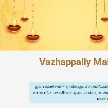
Vazhappally Ma
ഈ ക്ഷേത്രത്തിനു തികച്ചും സൗജന്യമാ
സൗജന്യ പരിശീലനം ഉണ്ടായിരിക്കുന്നതാണ്. (T
us on 