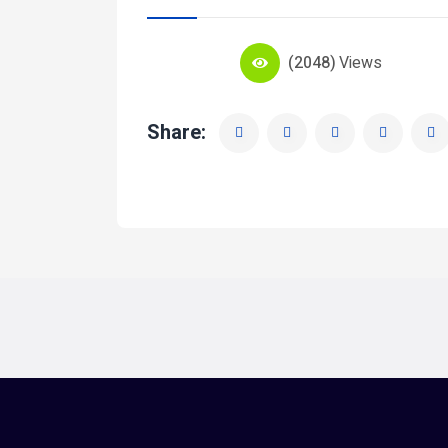
(2048)
Views
Share: