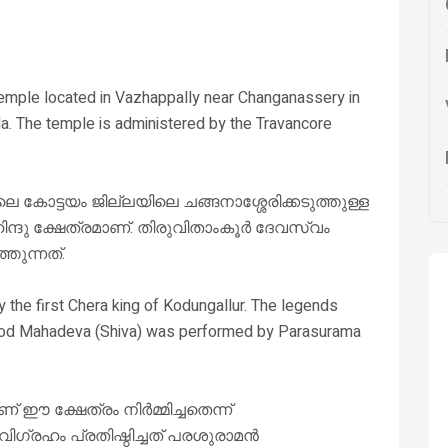
emple located in Vazhappally near Changanassery in
ala. The temple is administered by the Travancore
ലെ കോട്ടയം ജില്ലയിലെ ചങ്ങനാശ്ശേരിക്കടുത്തുള്ള
ഹിന്ദു ക്ഷേത്രമാണ്. തിരുവിതാംകൂർ ദേവസ്വം
തുന്നത്.
 the first Chera king of Kodungallur. The legends
of god Mahadeva (Shiva) was performed by Parasurama
 ഈ ക്ഷേത്രം നിർമ്മിച്ചതെന്ന്
വിഗ്രഹം പ്രതിഷ്ഠിച്ചത് പരശുരാമൻ