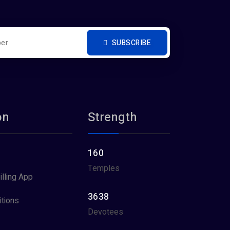
SUBSCRIBE
on
Strength
160
Temples
illing App
3638
tions
Devotees