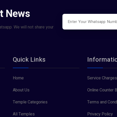
st News
atsapp. We will not share your
Quick Links
Informati
Home
Service Charges
About Us
Online Counter B
Temple Categories
Terms and Condi
All Temples
Privacy Policy