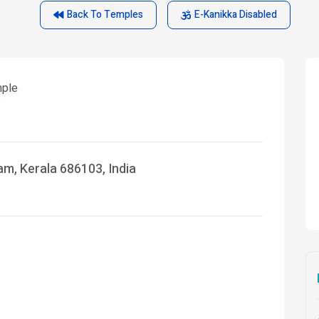
Back To Temples
E-Kanikka Disabled
mple
m, Kerala 686103, India