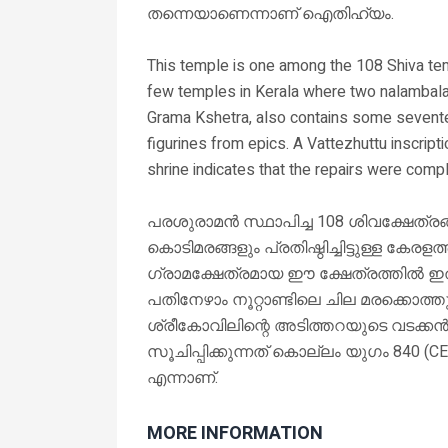
തന്നെയാണെന്നാണ് ഐതിഹ്യം.
This temple is one among the 108 Shiva tem
few temples in Kerala where two nalambala
Grama Kshetra, also contains some sevente
figurines from epics. A Vattezhuttu inscripti
shrine indicates that the repairs were comp
പരശുരാമൻ സ്ഥാപിച്ച 108 ശിവക്ഷേത്രങ്ങ
കൊടിമരങ്ങളും പ്രതിഷ്ഠിച്ചിട്ടുള്ള കേരള
ഗ്രാമക്ഷേത്രമായ ഈ ക്ഷേത്രത്തിൽ ഇത
പതിനേഴാം നൂറ്റാണ്ടിലെ ചില മരക്കൊത്ത
ശ്രീകോവിലിന്റെ അടിത്തറയുടെ വടക്കൻ ഭ
സൂചിപ്പിക്കുന്നത് കൊല്ലം യുഗം 840 (C
എന്നാണ്.
MORE INFORMATION