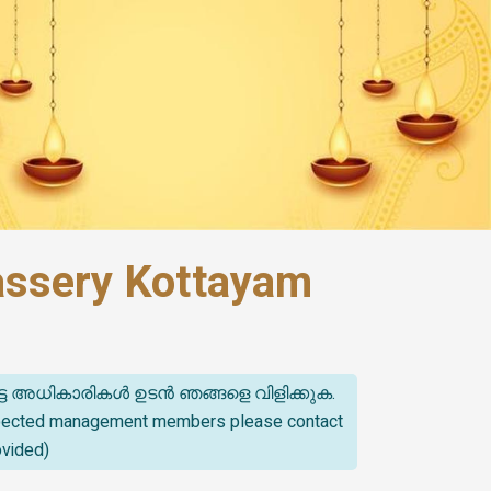
assery Kottayam
്ട അധികാരികൾ ഉടൻ ഞങ്ങളെ വിളിക്കുക.
spected management members please contact
ovided)