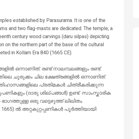
ples established by Parasurama. It is one of the
ms and two flag-masts are dedicated. The temple, a
enth century wood carvings (daru silpas) depicting
on on the northern part of the base of the cultural
leted in Kollam Era 840 (1665 CE).
ളിൽ ഒന്നാണിത്. രണ്ട് നാലമ്പലങ്ങളും രണ്ട്
ത്തിലെ ചുരുക്കം ചില ക്ഷേത്രങ്ങളിൽ ഒന്നാണിത്.
ിഹാസങ്ങളിലെ പ്രതിമകൾ ചിത്രീകരിക്കുന്ന
ുപണികളും (ദാരു ശില്പങ്ങൾ) ഉണ്ട്. സാംസ്കാരിക
ാഗത്തുള്ള ഒരു വട്ടെഴുത്ത് ലിഖിതം
E 1665) ൽ അറ്റകുറ്റപ്പണികൾ പൂർത്തിയായി