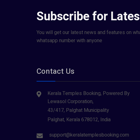
Subscribe for Late
You will get our latest news and features on wh
whatsapp number with anyone
Contact Us
Kerala Temples Booking, Powered By
Lewasol Corporation,
43/417, Palghat Municipality
Palghat, Kerala 678012, India
support@keralatemplesbooking.com