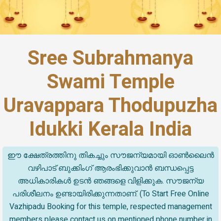
Sree Subrahmanya
Swami Temple
Uravappara Thodupuzha
Idukki Kerala India
ഈ ക്ഷേത്രത്തിനു തികച്ചും സൗജന്യമായി ഓൺലൈൻ
വഴിപാട് ബുക്കിംഗ് ആരംഭിക്കുവാൻ ബന്ധപ്പെട്ട
അധികാരികൾ ഉടൻ ഞങ്ങളെ വിളിക്കുക. സൗജന്യ
പരിശീലനം ഉണ്ടായിരിക്കുന്നതാണ്. (To Start Free Online
Vazhipadu Booking for this temple, respected management
members please contact us on mentioned phone number in