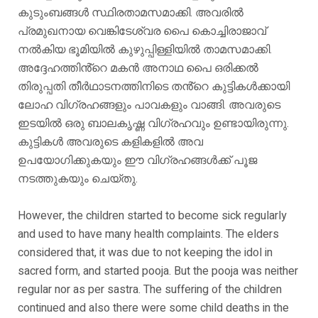
കുടുംബങ്ങൾ സ്ഥിരതാമസമാക്കി. അവരിൽ
പ്രമുഖനായ വെങ്കിടേശ്വര പൈ കൊച്ചിരാജാവ്
നൽകിയ ഭൂമിയിൽ കുഴുപ്പിള്ളിയിൽ താമസമാക്കി.
അദ്ദേഹത്തിൻ്റെ മകൻ അനാഥ പൈ ഒരിക്കൽ
തിരുപ്പതി തീർഥാടനത്തിനിടെ തൻ്റെ കുട്ടികൾക്കായി
ലോഹ വിഗ്രഹങ്ങളും പാവകളും വാങ്ങി. അവരുടെ
ഇടയിൽ ഒരു ബാലകൃഷ്ണ വിഗ്രഹവും ഉണ്ടായിരുന്നു.
കുട്ടികൾ അവരുടെ കളികളിൽ അവ
ഉപയോഗിക്കുകയും ഈ വിഗ്രഹങ്ങൾക്ക് പൂജ
നടത്തുകയും ചെയ്തു.
However, the children started to become sick regularly
and used to have many health complaints. The elders
considered that, it was due to not keeping the idol in
sacred form, and started pooja. But the pooja was neither
regular nor as per sastra. The suffering of the children
continued and also there were some child deaths in the