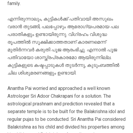
family.
എന്നിരുന്നാലും, കുട്ടികൾക്ക് പതിവായി അസുഖം
വരാൻ തുടങ്ങി, പലപ്പോഴും ആരോഗ്യപരമായ പല
പരാതികളും ഉണ്ടായിരുന്നു. വിഗ്രഹം വിശുദ്ധ
രൂപത്തിൽ സൂക്ഷിക്കാത്തതാണ് കാരണമെന്ന്
മുതിർന്നവർ കരുതി പൂജ ആരംഭിച്ചു. എന്നാൽ പൂജ
പതിവായോ ശാസ്ത്രപ്രകാരമോ ആയിരുന്നില്ല.
കുട്ടികളുടെ കഷ്ടപ്പാടുകൾ തുടർന്നു, കുടുംബത്തിൽ
ചില ശിശുമരണങ്ങളും ഉണ്ടായി.
Anantha Pai worried and approached a well known
Astrologer Sri Adoor Chakrapani for a solution. The
astrological prashnam and prediction revealed that a
separate temple is to be built for the Balakrishna idol and
regular pujas to be conducted. Sri Anantha Pai considered
Balakrishna as his child and divided his properties among