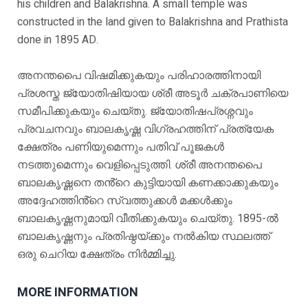
his children and Balakrishna. A small temple was
constructed in the land given to Balakrishna and Prathista
done in 1895 AD.
അനന്തപൈ വിഷമിക്കുകയും പരിഹാരത്തിനായി
പ്രശസ്ത ജ്യോതിഷിയായ ശ്രീ അടൂർ ചക്രപാണിയെ
സമീപിക്കുകയും ചെയ്തു. ജ്യോതിഷപ്രശ്നവും
പ്രവചനവും ബാലകൃഷ്ണ വിഗ്രഹത്തിന് പ്രത്യേക
ക്ഷേത്രം പണിയുമെന്നും പതിവ് പൂജകൾ
നടത്തുമെന്നും വെളിപ്പെടുത്തി. ശ്രീ അനന്തപൈ
ബാലകൃഷ്ണനെ തൻ്റെ കുട്ടിയായി കണക്കാക്കുകയും
അദ്ദേഹത്തിൻ്റെ സ്വത്തുക്കൾ മക്കൾക്കും
ബാലകൃഷ്ണനുമായി വീതിക്കുകയും ചെയ്തു. 1895-ൽ
ബാലകൃഷ്ണനും പ്രതിഷ്ഠയ്ക്കും നൽകിയ സ്ഥലത്ത്
ഒരു ചെറിയ ക്ഷേത്രം നിർമ്മിച്ചു.
MORE INFORMATION