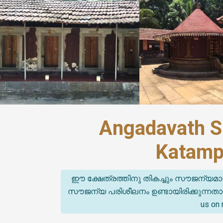
Angadavath S
Katamp
ഈ ക്ഷേത്രത്തിനു തികച്ചും സൗജന്യമാ
സൗജന്യ പരിശീലനം ഉണ്ടായിരിക്കുന്നതാണ്. (T
us on 