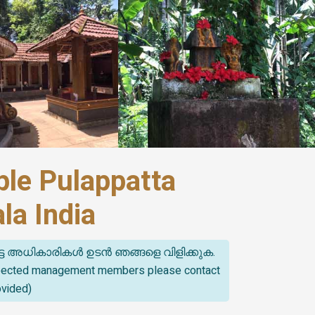
le Pulappatta
a India
്ട അധികാരികൾ ഉടൻ ഞങ്ങളെ വിളിക്കുക.
spected management members please contact
ovided)