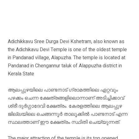
Adichikkavu Sree Durga Devi Kshetram, also known as
the Adichikavu Devi Temple is one of the oldest temple
in Pandanad village, Alapuzha. The temple is located at
Pandanad in Chengannur taluk of Alappuzha district in
Kerala State
ആലപ്പുഴയിലെ പാണ്ടനാട് ഗ്രാമത്തിലെ ഏറ്റവും
പഴക്കം ചെന്ന ക്ഷേത്രങ്ങളിലൊന്നാണ് അടിച്ചിക്കാവ്
ശ്രീ ദുർഗ്ഗാദേവി ക്ഷേത്രം. കേരളത്തിലെ ആലപ്പുഴ
ജില്ലയിലെ ചെങ്ങന്നൂർ താലൂക്കിൽ പാണ്ടനാട് എന്ന
സ്ഥലത്താണ് ഈ ക്ഷേത്രം സ്ഥിതി ചെയ്യുന്നത്.
The major attraction of the temple is its top opened