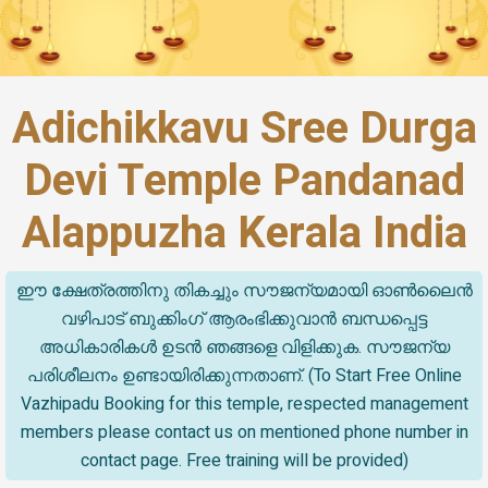
Adichikkavu Sree Durga
Devi Temple Pandanad
Alappuzha Kerala India
ഈ ക്ഷേത്രത്തിനു തികച്ചും സൗജന്യമായി ഓൺലൈൻ
വഴിപാട് ബുക്കിംഗ് ആരംഭിക്കുവാൻ ബന്ധപ്പെട്ട
അധികാരികൾ ഉടൻ ഞങ്ങളെ വിളിക്കുക. സൗജന്യ
പരിശീലനം ഉണ്ടായിരിക്കുന്നതാണ്. (To Start Free Online
Vazhipadu Booking for this temple, respected management
members please contact us on mentioned phone number in
contact page. Free training will be provided)