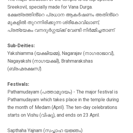
Sreekovil, specially made for Vana Durga.
ക്ഷേത്രത്തിൻ്റെ പ്രധാന ആകർഷണം അതിൻ്റെ
മുകളിൽ തുറന്നിരിക്കുന്ന ശ്രീകോവിലാണ്,
പ്രത്യേകം വനദുർഗ്ഗയ്ക്ക് വേണ്ടി നിർമ്മിച്ചതാണ്.
Sub-Deities:
Yakshiamma (യക്ഷിയമ്മ), Nagarajav (നാഗരാജാവ്),
Nagayakshi (നാഗയക്ഷി), Brahmarakshas
(ബ്രഹ്മരക്ഷസ്).
Festivals:
Pathamudayam (പത്താമുദയം) - The major festival is
Pathamudayam which takes place in the temple during
the month of Medam (April). The ten-day celebrations
starts on Vishu (വിഷു), and ends on 23 April.
Sapthaha Yajnam (സപ്താഹ യജ്ഞം)