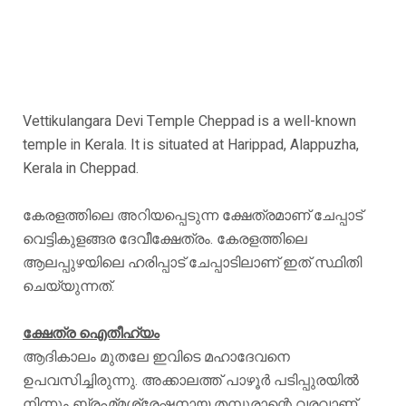
Vettikulangara Devi Temple Cheppad is a well-known
temple in Kerala. It is situated at Harippad, Alappuzha,
Kerala in Cheppad.
കേരളത്തിലെ അറിയപ്പെടുന്ന ക്ഷേത്രമാണ് ചേപ്പാട്
വെട്ടികുളങ്ങര ദേവീക്ഷേത്രം. കേരളത്തിലെ
ആലപ്പുഴയിലെ ഹരിപ്പാട് ചേപ്പാടിലാണ് ഇത് സ്ഥിതി
ചെയ്യുന്നത്.
ക്ഷേത്ര ഐതീഹ്യം
ആദികാലം മുതലേ ഇവിടെ മഹാദേവനെ
ഉപവസിച്ചിരുന്നു. അക്കാലത്ത് പാഴൂർ പടിപ്പുരയിൽ
നിന്നും ബ്രഹ്മ്മശ്രേഷ്ഠനായ തമ്പുരാന്റെ വരവാണ്