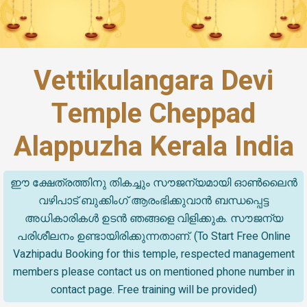
Vettikulangara Devi
Temple Cheppad
Alappuzha Kerala India
ഈ ക്ഷേത്രത്തിനു തികച്ചും സൗജന്യമായി ഓൺലൈൻ
വഴിപാട് ബുക്കിംഗ് ആരംഭിക്കുവാൻ ബന്ധപ്പെട്ട
അധികാരികൾ ഉടൻ ഞങ്ങളെ വിളിക്കുക. സൗജന്യ
പരിശീലനം ഉണ്ടായിരിക്കുന്നതാണ്. (To Start Free Online
Vazhipadu Booking for this temple, respected management
members please contact us on mentioned phone number in
contact page. Free training will be provided)