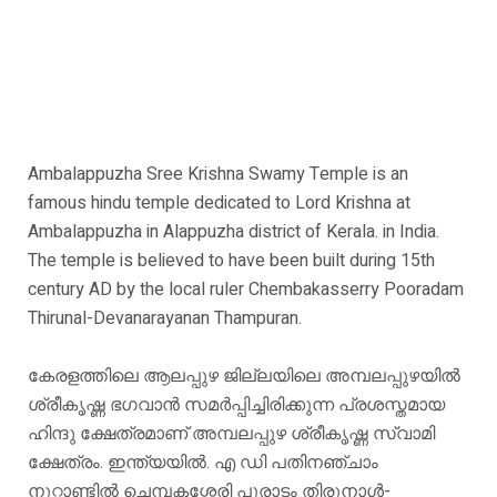
Ambalappuzha Sree Krishna Swamy Temple is an
famous hindu temple dedicated to Lord Krishna at
Ambalappuzha in Alappuzha district of Kerala. in India.
The temple is believed to have been built during 15th
century AD by the local ruler Chembakasserry Pooradam
Thirunal-Devanarayanan Thampuran.
കേരളത്തിലെ ആലപ്പുഴ ജില്ലയിലെ അമ്പലപ്പുഴയിൽ
ശ്രീകൃഷ്ണ ഭഗവാൻ സമർപ്പിച്ചിരിക്കുന്ന പ്രശസ്തമായ
ഹിന്ദു ക്ഷേത്രമാണ് അമ്പലപ്പുഴ ശ്രീകൃഷ്ണ സ്വാമി
ക്ഷേത്രം. ഇന്ത്യയിൽ. എ ഡി പതിനഞ്ചാം
നൂറ്റാണ്ടിൽ ചെമ്പകശ്ശേരി പൂരാടം തിരുനാൾ-