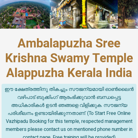
Ambalapuzha Sree
Krishna Swamy Temple
Alappuzha Kerala India
ഈ ക്ഷേത്രത്തിനു തികച്ചും സൗജന്യമായി ഓൺലൈൻ
വഴിപാട് ബുക്കിംഗ് ആരംഭിക്കുവാൻ ബന്ധപ്പെട്ട
അധികാരികൾ ഉടൻ ഞങ്ങളെ വിളിക്കുക. സൗജന്യ
പരിശീലനം ഉണ്ടായിരിക്കുന്നതാണ്. (To Start Free Online
Vazhipadu Booking for this temple, respected management
members please contact us on mentioned phone number in
contact page. Free training will be provided)