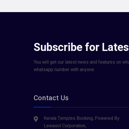
Subscribe for Late
You will get our latest news and features on wh
whatsapp number with anyone
Contact Us
Kerala Temples Booking, Powered By
Lewasol Corporation,