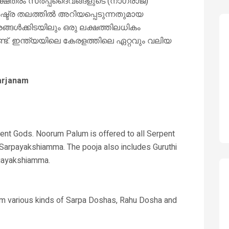
ക്ഷേത്രം സർപ്പദൈവങ്ങളുടെ (നാഗരാജ)
്ട്ര തലത്തിൽ അറിയപ്പെടുന്നതുമായ
ങ്ങൾക്കിടയിലും ഒരു ലക്ഷത്തിലധികം
ണ്ട്. ഇന്ത്യയിലെ കേരളത്തിലെ ഏറ്റവും വലിയ
arjanam
ent Gods. Noorum Palum is offered to all Serpent
 Sarpayakshiamma. The pooja also includes Guruthi
gayakshiamma.
rom various kinds of Sarpa Doshas, Rahu Dosha and