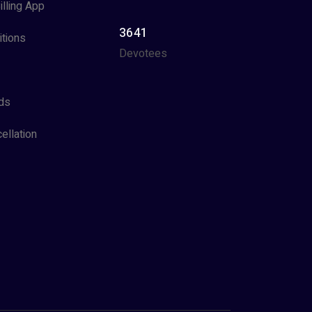
illing App
3641
tions
Devotees
ds
ellation