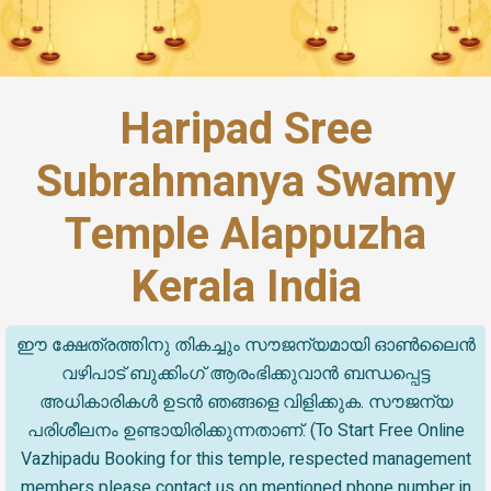
Haripad Sree
Subrahmanya Swamy
Temple Alappuzha
Kerala India
ഈ ക്ഷേത്രത്തിനു തികച്ചും സൗജന്യമായി ഓൺലൈൻ
വഴിപാട് ബുക്കിംഗ് ആരംഭിക്കുവാൻ ബന്ധപ്പെട്ട
അധികാരികൾ ഉടൻ ഞങ്ങളെ വിളിക്കുക. സൗജന്യ
പരിശീലനം ഉണ്ടായിരിക്കുന്നതാണ്. (To Start Free Online
Vazhipadu Booking for this temple, respected management
members please contact us on mentioned phone number in