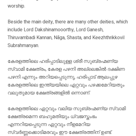
worship.
Beside the main deity, there are many other deities, which
include Lord Dakshinamooorthy, Lord Ganesh,
Thiruvambadi Kannan, Nāga, Shasta, and Keezhthrikkovil
Subrahmanyan.
കേരളത്തിലെ ഹരിപ്പാടിലുള്ള ശ്രീ സുബ്രഹ്മണ്യ
സ്വാമി ക്ഷേത്രം, കേരള പഴനി അല്ലെങ്കിൽ ദക്ഷിണ
പഴനി എന്നും അറിയപ്പെടുന്നു, ഹരിപ്പാട് ആലപ്പുഴ
കേരളത്തിലെ ഇന്ത്യയിലെ ഏറ്റവും പഴക്കമേറിയതും
വലുതുമായ ക്ഷേത്രങ്ങളിൽ ഒന്നാണ്.
കേരളത്തിലെ ഏറ്റവും വലിയ സുബ്രഹ്മണ്യ സ്വാമി
ക്ഷേത്രമെന്ന ബഹുമതിയും ധ്വജസ്തംഭം
എന്നറിയപ്പെടുന്ന ഏറ്റവും നീളമേറിയ
സ്വർണ്ണക്കൊടിമരവും ഈ ക്ഷേത്രത്തിന് ഉണ്ട്.