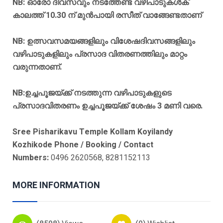
NB: ഓരോ ദിവസവും നടത്തേണ്ട വഴിപാടുകള്‍ക്
കാലത്ത് 10.30 ന് മുന്‍പായി രസീത് വാങ്ങേണ്ടതാണ്
NB: ഉത്സവസമയങ്ങളിലും വിശേഷദിവസങ്ങളിലും
വഴിപാടുകളിലും പ്രസാദ വിതരണത്തിലും മാറ്റം
വരുന്നതാണ്.
NB:ഉച്ചപൂജയ്ക്ക് നടത്തുന്ന വഴിപാടുകളുടെ
പ്രസാദവിതരണം ഉച്ചപൂജയ്ക്ക് ശേഷം 3 മണി വരെ.
Sree Pisharikavu Temple Kollam Koyilandy
Kozhikode Phone / Booking / Contact
Numbers:
0496 2620568, 8281152113
MORE INFORMATION