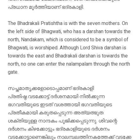
പ്രധാന മൂർത്തിയാണ് ഭദ്രകാളി.
The Bhadrakali Pratishtha is with the seven mothers. On
the left side of Bhagwati, who has a darshan towards the
north, Nandakam, which is considered to be a symbol of
Bhagwati, is worshiped. Although Lord Shiva darshan is
towards the east and Bhadrakali darshan is towards the
north, no one can enter the nalampalam through the north
gate.
സപ്തമാതൃക്കളോടൊപ്പമാണ് ഭദ്രകാളി
പ്രതിഷ്ഠ.വടക്കോട്ട് ദർശനമായി നിൽക്കുന്ന
ഭഗവതിയുടെ ഇടത് വശത്തായി ഭഗവതിയുടെ
പ്രതീകമായി കരുതപ്പെടുന്ന അത്യത്ഭുത
ശക്തിയുള്ള നാന്ദകം പൂജിക്കപ്പെടുന്നു. ശിവന്റെ
ദർശനം കിഴക്കോട്ടും ഭദ്രകാളിയുടെ ദർശനം
വടക്കോട്ടാണെങ്കിലും നാലമ്പലത്തിനകത്തേക്ക് വടക്കേ