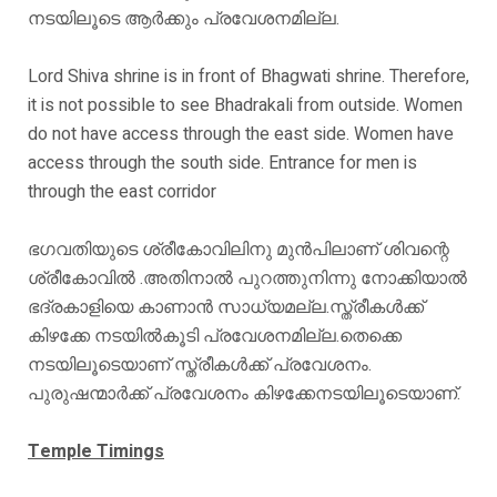
നടയിലൂടെ ആർക്കും പ്രവേശനമില്ല.
Lord Shiva shrine is in front of Bhagwati shrine. Therefore,
it is not possible to see Bhadrakali from outside. Women
do not have access through the east side. Women have
access through the south side. Entrance for men is
through the east corridor
ഭഗവതിയുടെ ശ്രീകോവിലിനു മുൻപിലാണ് ശിവന്റെ
ശ്രീകോവിൽ .അതിനാൽ പുറത്തുനിന്നു നോക്കിയാൽ
ഭദ്രകാളിയെ കാണാൻ സാധ്യമല്ല.സ്ത്രീകൾക്ക്
കിഴക്കേ നടയിൽകൂടി പ്രവേശനമില്ല.തെക്കെ
നടയിലൂടെയാണ് സ്ത്രീകൾക്ക് പ്രവേശനം.
പുരുഷന്മാർക്ക് പ്രവേശനം കിഴക്കേനടയിലൂടെയാണ്.
Temple Timings