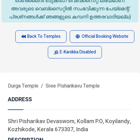
ഓൺലൈൻ ബുക്കിംഗ് വെബ്സൈറ്റ് ലഭ്യമാണ്.
അവരുടെ വെബ്‌സൈറ്റിൽ സംഭവിക്കുന്ന പേയ്‌മെന്റ്
പ്രശ്‌നങ്ങൾക്ക് ഞങ്ങളുടെ കമ്പനി ഉത്തരവാദിയല്ല)
Back To Temples
Official Booking Website
E-Kanikka Disabled
Durga Temple
Sree Pisharikavu Temple
ADDRESS
Shri Pisharikav Devaswom, Kollam P.O, Koyilandy,
Kozhikode, Kerala 673307, India