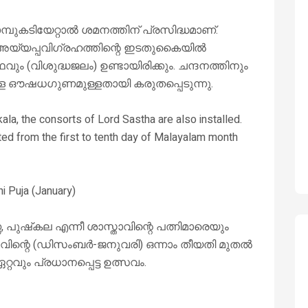
്പുകടിയേറ്റാൽ ശമനത്തിന് പ്രസിദ്ധമാണ്.
അയ്യപ്പവിഗ്രഹത്തിന്റെ ഇടതുകൈയിൽ
ഥവും (വിശുദ്ധജലം) ഉണ്ടായിരിക്കും. ചന്ദനത്തിനും
നുള്ള ഔഷധഗുണമുള്ളതായി കരുതപ്പെടുന്നു.
ala, the consorts of Lord Sastha are also installed.
ted from the first to tenth day of Malayalam month
i Puja (January)
 പുഷ്‌കല എന്നീ ശാസ്താവിന്റെ പത്നിമാരെയും
 ധനുവിന്റെ (ഡിസംബർ-ജനുവരി) ഒന്നാം തീയതി മുതൽ
വും പ്രധാനപ്പെട്ട ഉത്സവം.