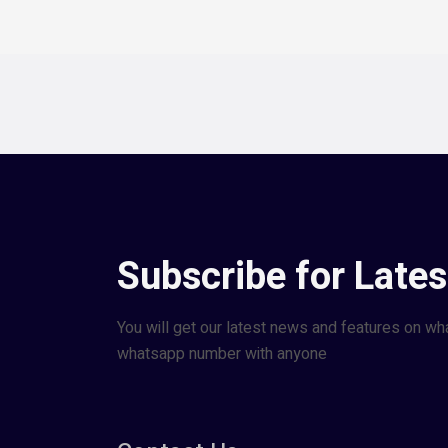
Subscribe for Late
You will get our latest news and features on wh
whatsapp number with anyone