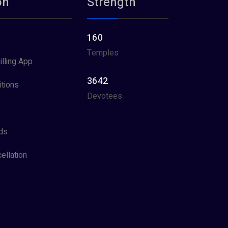
on
Strength
160
Temples
illing App
3642
tions
Devotees
ds
ellation