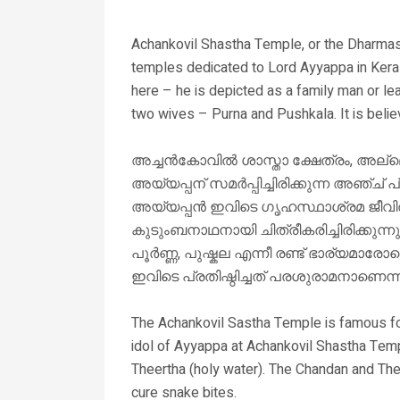
Achankovil Shastha Temple, or the Dharmas
temples dedicated to Lord Ayyappa in Keral
here – he is depicted as a family man or lea
two wives – Purna and Pushkala. It is belie
അച്ചൻകോവിൽ ശാസ്താ ക്ഷേത്രം, അല്ലെങ
അയ്യപ്പന് സമർപ്പിച്ചിരിക്കുന്ന അഞ്ച്
അയ്യപ്പൻ ഇവിടെ ഗൃഹസ്ഥാശ്രമ ജീവിതം
കുടുംബനാഥനായി ചിത്രീകരിച്ചിരിക്കുന്ന
പൂർണ്ണ, പുഷ്കല എന്നീ രണ്ട് ഭാര്യമാരോടൊ
ഇവിടെ പ്രതിഷ്ഠിച്ചത് പരശുരാമനാണെന്
The Achankovil Sastha Temple is famous for
idol of Ayyappa at Achankovil Shastha Tem
Theertha (holy water). The Chandan and The
cure snake bites.