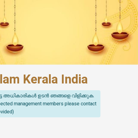
lam Kerala India
്ട അധികാരികൾ ഉടൻ ഞങ്ങളെ വിളിക്കുക.
spected management members please contact
ovided)