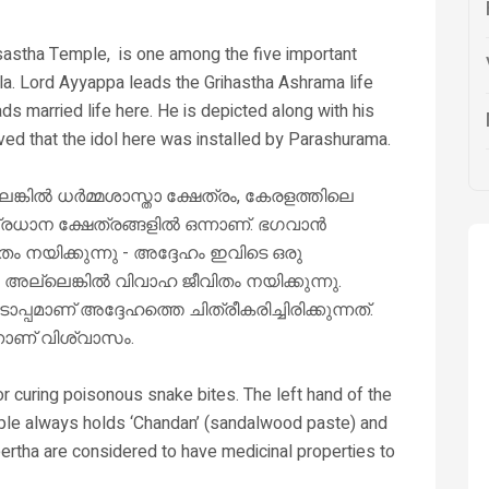
astha Temple, is one among the five important
a. Lord Ayyappa leads the Grihastha Ashrama life
ds married life here. He is depicted along with his
ved that the idol here was installed by Parashurama.
്കിൽ ധർമ്മശാസ്താ ക്ഷേത്രം, കേരളത്തിലെ
 പ്രധാന ക്ഷേത്രങ്ങളിൽ ഒന്നാണ്. ഭഗവാൻ
 നയിക്കുന്നു - അദ്ദേഹം ഇവിടെ ഒരു
ു അല്ലെങ്കിൽ വിവാഹ ജീവിതം നയിക്കുന്നു.
പ്പമാണ് അദ്ദേഹത്തെ ചിത്രീകരിച്ചിരിക്കുന്നത്.
നാണ് വിശ്വാസം.
 curing poisonous snake bites. The left hand of the
ple always holds ‘Chandan’ (sandalwood paste) and
ertha are considered to have medicinal properties to