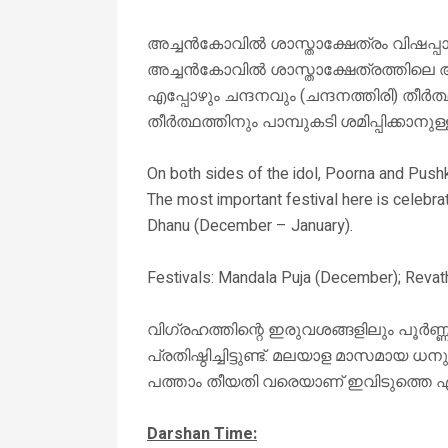
അച്ചൻകോവിൽ ശാസ്താക്ഷേത്രം വിഷപ്പാമ
അച്ചൻകോവിൽ ശാസ്താക്ഷേത്രത്തിലെ 
എപ്പോഴും ചന്ദനവും (ചന്ദനത്തിരി) തീർത്
തീർത്ഥത്തിനും പാമ്പുകടി ശമിപ്പിക്കാ
On both sides of the idol, Poorna and Pushk
The most important festival here is celebra
Dhanu (December – January).
Festivals: Mandala Puja (December); Revath
വിഗ്രഹത്തിന്റെ ഇരുവശങ്ങളിലും പൂർണ്ണ,
പ്രതിഷ്ഠിച്ചിട്ടുണ്ട്. മലയാള മാസമായ
പത്താം തീയതി വരെയാണ് ഇവിടുത്തെ ഏറ്റ
Darshan Time: