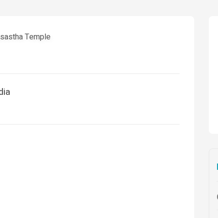
asastha Temple
dia