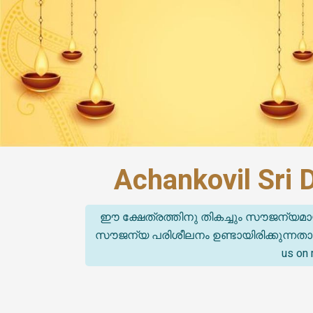
Achankovil Sri 
ഈ ക്ഷേത്രത്തിനു തികച്ചും സൗജന്യമാ
സൗജന്യ പരിശീലനം ഉണ്ടായിരിക്കുന്നതാണ്. (T
us on 