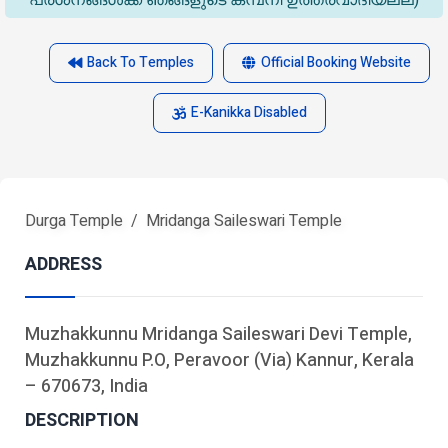
പ്രശ്‌നങ്ങൾക്ക് ഞങ്ങളുടെ കമ്പനി ഉത്തരവാദിയല്ല)
Back To Temples
Official Booking Website
E-Kanikka Disabled
Durga Temple
Mridanga Saileswari Temple
ADDRESS
Muzhakkunnu Mridanga Saileswari Devi Temple,
Muzhakkunnu P.O, Peravoor (via) Kannur, Kerala
– 670673, India
DESCRIPTION