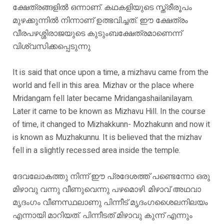
ക്ഷേത്രങ്ങളിൽ ഒന്നാണ്. കഥകളിയുടെ സ്ത്രീരൂപം
മുഴക്കുന്നിൽ നിന്നാണ് ഉത്ഭവിച്ചത്. ഈ ക്ഷേത്രം
വീരപഴശ്ശിരാജയുടെ കുടുംബക്ഷേത്രമാണെന്ന്
വിശ്വസിക്കപ്പെടുന്നു
It is said that once upon a time, a mizhavu came from the
world and fell in this area. Mizhav or the place where
Mridangam fell later became Mridangashailanilayam.
Later it came to be known as Mizhavu Hill. In the course
of time, it changed to Mizhakkunn- Mozhakunn and now it
is known as Muzhakunnu. It is believed that the mizhav
fell in a slightly recessed area inside the temple.
ദേവലോകത്തു നിന്ന് ഈ പ്രദേശത്ത് പണ്ടെന്നോ ഒരു
മിഴാവു വന്നു വീണുവെന്നു പഴമൊഴി. മിഴാവ് അഥവാ
മൃദംഗം വീണസ്ഥലാണു പിന്നീട് മൃദംഗശൈലനിലയം
എന്നായി മാറിയത്. പിന്നീടത് മിഴാവു കുന്ന് എന്നും