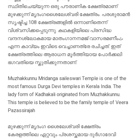
സ്ഥിതിചെയ്യുന്ന ഒരു പൗരാണിക ക്ഷേത്രമാണ്
മുഴക്കുന്ന് മൃദംഗശൈലേശ്വരി ക്ഷേത്രം. പരശുരാമന്‍
സൃഷ്ടിച്ച 108 ക്ഷേത്രങ്ങളില്‍ ഒന്നാണിതെന്ന്
വിശ്വസിക്കപ്പെടുന്നു. കഥകളിയിലെ പ്രസിദ്ധ
വന്ദനശ്ലോകമായ മാതംഗാനനമജ് വാസരമണീംٹ
എന്ന കാവ്യം ഇവിടെ വെച്ചാണത്രേ രചിച്ചത്. ഇത്
ക്ഷേത്രത്തിലെ ആരാധന മൂര്‍ത്തിയായ പോര്‍ക്കലി
ഭഗവതിയെ സ്തുതിക്കുന്നതാണ്.
Muzhakkunnu Mridanga saileswari Temple is one of the
most famous Durga Devi temples in Kerala India. The
lady form of Kadhakali originated from Muzhakkunnu.
This temple is believed to be the family temple of Veera
Pazassirajah
മുഴക്കുന്ന് മൃദംഗ ശൈലേശ്വരി ക്ഷേത്രം
കേരളത്തിലെ ഏറ്റവും പ്രശസ്തമായ ദുർഗാദേവി