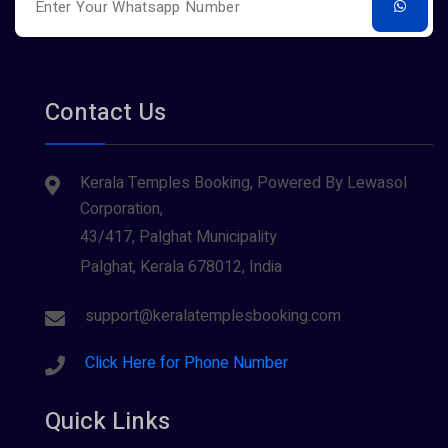
Contact Us
Kerala Temples Booking, Powered By Lewasol
Corporation,
43/417, Palghat Municipality
Palghat, Kerala 678012, India
support@keralatemplesbooking.com
Click Here for Phone Number
Quick Links