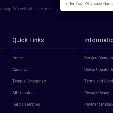
atsapp. We will not share your
Quick Links
Informati
Home
Service Charges
About Us
Online Counter B
Temple Categories
Terms and Condi
All Temples
Privacy Policy
Kerala Temples
Payment Metho