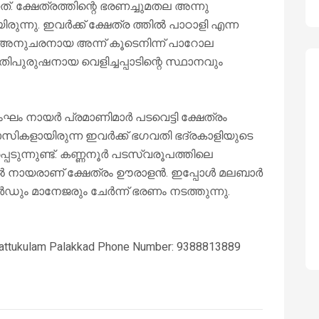
ത്. ക്ഷേത്രത്തിന്റെ ഭരണച്ചുമതല അന്നു
ന്നു. ഇവർക്ക് ക്ഷേത്ര ത്തിൽ പാഠാളി എന്ന
റെ അനുചരനായ അന്ന് കൂടെനിന്ന് പാറോല
തിപുരുഷനായ വെളിച്ചപ്പാടിന്റെ സ്ഥാനവും
സംഘം നായർ പ്രമാണിമാർ പടവെട്ടി ക്ഷേത്രം
സികളായിരുന്ന ഇവർക്ക് ഭഗവതി ഭദ്രകാളിയുടെ
ടുന്നുണ്ട്. കണ്ണനൂർ പടസ്വരൂപത്തിലെ
പിൽ നായരാണ് ക്ഷേത്രം ഊരാളൻ. ഇപ്പോൾ മലബാർ
ർഡും മാനേജരും ചേർന്ന് ഭരണം നടത്തുന്നു.
Kattukulam Palakkad Phone Number: 9388813889