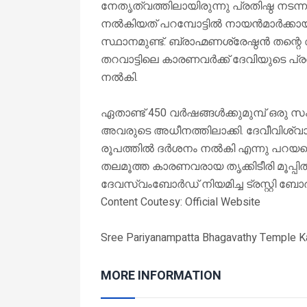
നേതൃത്വത്തിലായിരുന്നു പ്രതിഷ്ഠ നടന്ന
നൽകിയത് പറമ്പോട്ടിൽ നായൻമാർക്കായിരു
സ്ഥാനമുണ്ട്. ബ്രാഹ്മണശ്രേഷ്ഠൻ തന്
തറവാട്ടിലെ കാരണവർക്ക് ദേവിയുടെ പ്ര
നൽകി.
ഏതാണ്ട് 450 വർഷങ്ങൾക്കുമുമ്പ് ഒരു 
അവരുടെ അധീനത്തിലാക്കി. ദേവീവിശ്വാ
രൂപത്തിൽ ദർശനം നൽകി എന്നു പറയപ്പെ
തലമൂത്ത കാരണവരായ തൃക്കിടീരി മൂപ്
ദേവസ്വംബോർഡ് നിയമിച്ച ട്രസ്റ്റി ബോ
Content Coutesy: Official Website
Sree Pariyanampatta Bhagavathy Temple 
MORE INFORMATION