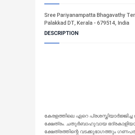
Sree Pariyanampatta Bhagavathy Tem
Palakkad DT, Kerala - 679514, India
DESCRIPTION
കേരളത്തിലെ ഏറെ പ്രശസ്തിയാർജ്ജിച്ച ഭ
ക്ഷേത്രം. ചതുർബാഹുവായ ഭദ്രകാളിയാ
ക്ഷേത്രത്തിന്റെ വടക്കുഭാഗത്തും ഗണപത