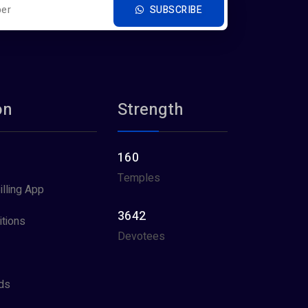
SUBSCRIBE
on
Strength
160
Temples
illing App
3642
tions
Devotees
ds