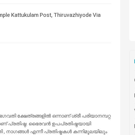
ple Kattukulam Post, Thiruvazhiyode Via
ഗവതി ക്ഷേത്രങ്ങളിൽ ഒന്നാണ് ശ്രീ പരിയാനമ്പറ്റ
ണ് പ്രതിഷ്ഠ. ഭൈരവൻ ഉപപ്രതിഷ്ഠയായി
ി , നാഗങ്ങൾ എന്നീ പ്രതിഷ്ഠകൾ കന്നിമൂലയിലും