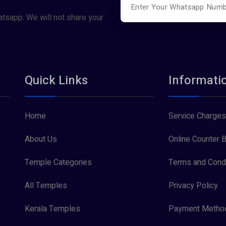
atsapp. We will not share your
Quick Links
Informati
Home
Service Charges
About Us
Online Counter B
Temple Categories
Terms and Condi
All Temples
Privacy Policy
Kerala Temples
Payment Metho