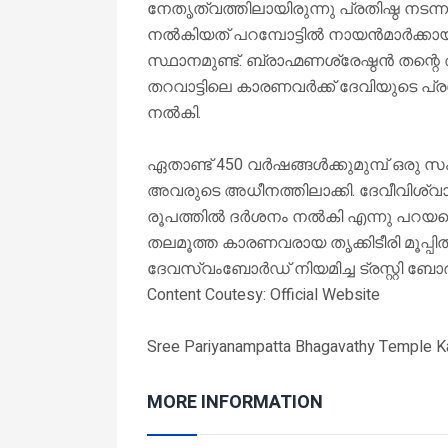
നേതൃത്വത്തിലായിരുന്നു പ്രതിഷ്ഠ നടന്ന
നൽകിയത് പറമ്പോട്ടിൽ നായൻമാർക്കായിരു
സ്ഥാനമുണ്ട്. ബ്രാഹ്മണശ്രേഷ്ഠൻ തന്
തറവാട്ടിലെ കാരണവർക്ക് ദേവിയുടെ പ്ര
നൽകി.
ഏതാണ്ട് 450 വർഷങ്ങൾക്കുമുമ്പ് ഒരു 
അവരുടെ അധീനത്തിലാക്കി. ദേവീവിശ്വാ
രൂപത്തിൽ ദർശനം നൽകി എന്നു പറയപ്പെ
തലമൂത്ത കാരണവരായ തൃക്കിടീരി മൂപ്
ദേവസ്വംബോർഡ് നിയമിച്ച ട്രസ്റ്റി ബോ
Content Coutesy: Official Website
Sree Pariyanampatta Bhagavathy Temple 
MORE INFORMATION