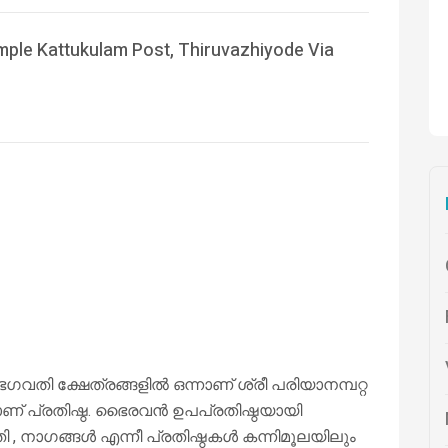
ple Kattukulam Post, Thiruvazhiyode Via
ഗവതി ക്ഷേത്രങ്ങളിൽ ഒന്നാണ് ശ്രീ പരിയാനമ്പറ്റ
ണ് പ്രതിഷ്ഠ. ഭൈരവൻ ഉപപ്രതിഷ്ഠയായി
ി , നാഗങ്ങൾ എന്നീ പ്രതിഷ്ഠകൾ കന്നിമൂലയിലും