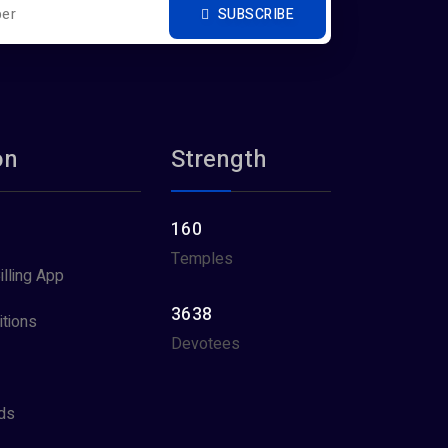
SUBSCRIBE
on
Strength
160
Temples
illing App
3638
tions
Devotees
ds