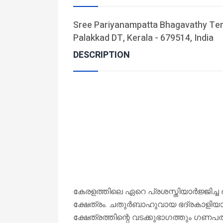
Sree Pariyanampatta Bhagavathy Tem
Palakkad DT, Kerala - 679514, India
DESCRIPTION
കേരളത്തിലെ ഏറെ പ്രശസ്തിയാർജ്ജിച്ച ഭ
ക്ഷേത്രം. ചതുർബാഹുവായ ഭദ്രകാളിയാ
ക്ഷേത്രത്തിന്റെ വടക്കുഭാഗത്തും ഗണപത