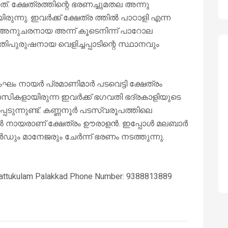
ത്. ക്ഷേത്രത്തിന്റെ ഭരണച്ചുമതല അന്നു
ന്നു. ഇവർക്ക് ക്ഷേത്ര ത്തിൽ പാഠാളി എന്ന
റെ അനുചരനായ അന്ന് കൂടെനിന്ന് പാറോല
തിപുരുഷനായ വെളിച്ചപ്പാടിന്റെ സ്ഥാനവും
സംഘം നായർ പ്രമാണിമാർ പടവെട്ടി ക്ഷേത്രം
സികളായിരുന്ന ഇവർക്ക് ഭഗവതി ഭദ്രകാളിയുടെ
ടുന്നുണ്ട്. കണ്ണനൂർ പടസ്വരൂപത്തിലെ
പിൽ നായരാണ് ക്ഷേത്രം ഊരാളൻ. ഇപ്പോൾ മലബാർ
ർഡും മാനേജരും ചേർന്ന് ഭരണം നടത്തുന്നു.
Kattukulam Palakkad Phone Number: 9388813889