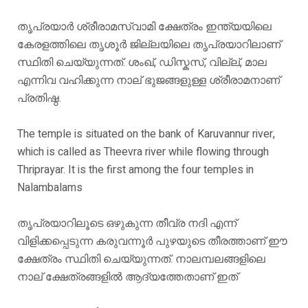
തൃപ്രയാർ ശ്രീരാമസ്വാമി ക്ഷേത്രം ഇന്ത്യയിലെ
കേരളത്തിലെ തൃശൂർ ജില്ലയിലെ തൃപ്രയാറിലാണ്
സ്ഥിതി ചെയ്യുന്നത്. ശംഖ്, ഡിസ്കസ്, വില്ല്, മാല
എന്നിവ വഹിക്കുന്ന നാല് ഭുജങ്ങളുള്ള ശ്രീരാമനാണ്
പ്രതിഷ്ഠ.
The temple is situated on the bank of Karuvannur river,
which is called as Theevra river while flowing through
Thriprayar. It is the first among the four temples in
Nalambalams
തൃപ്രയാറിലൂടെ ഒഴുകുന്ന തീവ്ര നദി എന്ന്
വിളിക്കപ്പെടുന്ന കരുവന്നൂർ പുഴയുടെ തീരത്താണ് ഈ
ക്ഷേത്രം സ്ഥിതി ചെയ്യുന്നത്. നാലമ്പലങ്ങളിലെ
നാല് ക്ഷേത്രങ്ങളിൽ ആദ്യത്തേതാണ് ഇത്