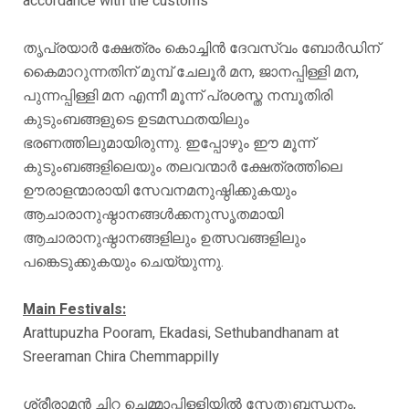
accordance with the customs
തൃപ്രയാർ ക്ഷേത്രം കൊച്ചിൻ ദേവസ്വം ബോർഡിന്
കൈമാറുന്നതിന് മുമ്പ് ചേലൂർ മന, ജാനപ്പിള്ളി മന,
പുന്നപ്പിള്ളി മന എന്നീ മൂന്ന് പ്രശസ്ത നമ്പൂതിരി
കുടുംബങ്ങളുടെ ഉടമസ്ഥതയിലും
ഭരണത്തിലുമായിരുന്നു. ഇപ്പോഴും ഈ മൂന്ന്
കുടുംബങ്ങളിലെയും തലവന്മാർ ക്ഷേത്രത്തിലെ
ഊരാളന്മാരായി സേവനമനുഷ്ഠിക്കുകയും
ആചാരാനുഷ്ഠാനങ്ങൾക്കനുസൃതമായി
ആചാരാനുഷ്ഠാനങ്ങളിലും ഉത്സവങ്ങളിലും
പങ്കെടുക്കുകയും ചെയ്യുന്നു.
Main Festivals:
Arattupuzha Pooram, Ekadasi, Sethubandhanam at
Sreeraman Chira Chemmappilly
ശ്രീരാമൻ ചിറ ചെമ്മാപ്പിള്ളിയിൽ സേതുബന്ധനം,