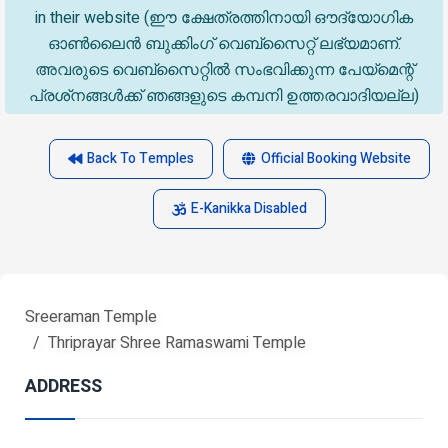
in their website (ഈ ക്ഷേത്രത്തിനായി ഔദ്യോഗിക
ഓൺലൈൻ ബുക്കിംഗ് വെബ്സൈറ്റ് ലഭ്യമാണ്.
അവരുടെ വെബ്‌സൈറ്റിൽ സംഭവിക്കുന്ന പേയ്‌മെന്റ്
പ്രശ്‌നങ്ങൾക്ക് ഞങ്ങളുടെ കമ്പനി ഉത്തരവാദിയല്ല)
Back To Temples
Official Booking Website
E-Kanikka Disabled
Sreeraman Temple
Thriprayar Shree Ramaswami Temple
ADDRESS