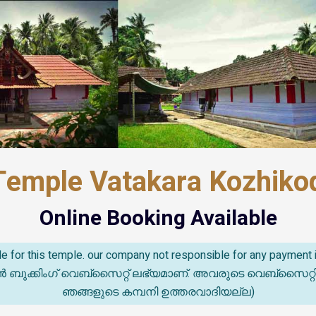
emple Vatakara Kozhikod
Online Booking Available
able for this temple. our company not responsible for any paymen
കിംഗ് വെബ്സൈറ്റ് ലഭ്യമാണ്. അവരുടെ വെബ്‌സൈറ്റിൽ സംഭവ
ഞങ്ങളുടെ കമ്പനി ഉത്തരവാദിയല്ല)