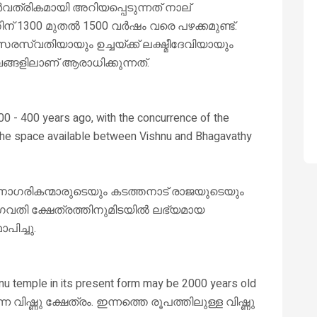
്രികമായി അറിയപ്പെടുന്നത് നാല്
് 1300 മുതൽ 1500 വർഷം വരെ പഴക്കമുണ്ട്.
വതിയായും ഉച്ചയ്ക്ക് ലക്ഷ്മീദേവിയായും
ങ്ങളിലാണ് ആരാധിക്കുന്നത്.
0 - 400 years ago, with the concurrence of the
the space available between Vishnu and Bhagavathy
് നാഗരികന്മാരുടെയും കടത്തനാട് രാജയുടെയും
ഭഗവതി ക്ഷേത്രത്തിനുമിടയിൽ ലഭ്യമായ
പിച്ചു.
hnu temple in its present form may be 2000 years old
്ന വിഷ്ണു ക്ഷേത്രം. ഇന്നത്തെ രൂപത്തിലുള്ള വിഷ്ണു