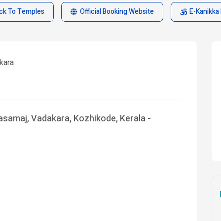
ck To Temples
Official Booking Website
E-Kanikka 
kara
samaj, Vadakara, Kozhikode, Kerala -