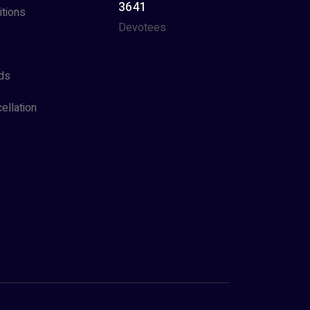
3641
tions
Devotees
ds
ellation