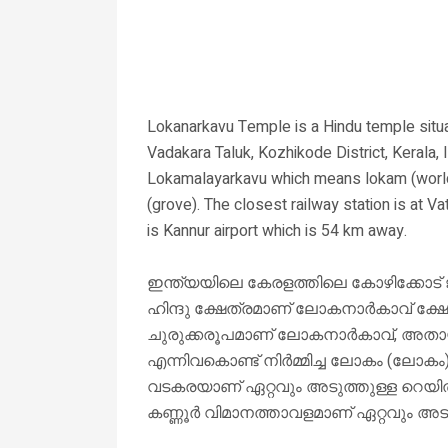
Lokanarkavu Temple is a Hindu temple situat
Vadakara Taluk, Kozhikode District, Kerala, 
Lokamalayarkavu which means lokam (world)
(grove). The closest railway station is at V
is Kannur airport which is 54 km away.
ഇന്ത്യയിലെ കേരളത്തിലെ കോഴിക്കോട്
ഹിന്ദു ക്ഷേത്രമാണ് ലോകനാർകാവ് ക്ഷ
ചുരുക്കരൂപമാണ് ലോകനാർകാവ്, അതായത്
എന്നിവകൊണ്ട് നിർമ്മിച്ച ലോകം (ലോകം)
വടകരയാണ് ഏറ്റവും അടുത്തുള്ള റെയിൽ
കണ്ണൂർ വിമാനത്താവളമാണ് ഏറ്റവും അടു