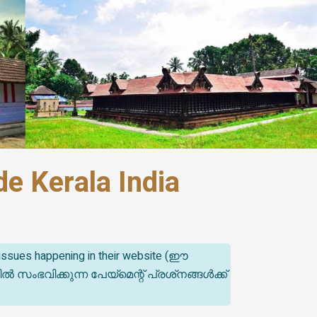
e Kerala India
t issues happening in their website (ഈ
ിക്കുന്ന പേയ്‌മെന്റ് പ്രശ്‌നങ്ങൾക്ക്