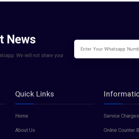
st News
atsapp. We will not share your
Quick Links
Informati
Home
Service Charges
About Us
Online Counter B