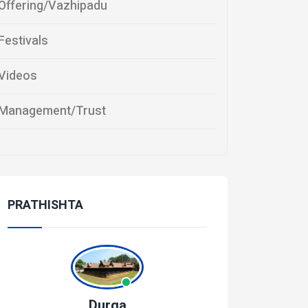
Offering/Vazhipadu
Festivals
Videos
Management/Trust
PRATHISHTA
Durga