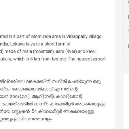
ed in a part of Memunda area in Villiappally village,
India. Lokanarkavu is a short form of
 made of mala (mountain), aaru (river) and kavu
atakara, which is 5 km from temple. The nearest airport
 ജില്ലയിലെ വടകരയിൽ സ്ഥിതി ചെയ്യുന്ന ഒരു
േത്രം. ലോകമലയാർകാവ് എന്നതിന്റെ
 മാല (മല), ആറ് (നദി), കാവ് (തോട്)
. ക്ഷേത്രത്തിൽ നിന്ന് 5 കിലോമീറ്റർ അകലെയുള്ള
വേ സ്റ്റേഷൻ. 54 കിലോമീറ്റർ അകലെയുള്ള
ത്തുള്ള വിമാനത്താവളം.