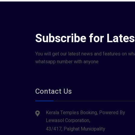
Subscribe for Late
You will get our latest news and features on wh
whatsapp number with anyone
Contact Us
Kerala Temples Booking, Powered By
Lewasol Corporation,
43/417, Palghat Municipality