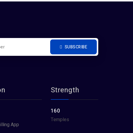
SUBSCRIBE
on
Strength
160
Temples
illing App