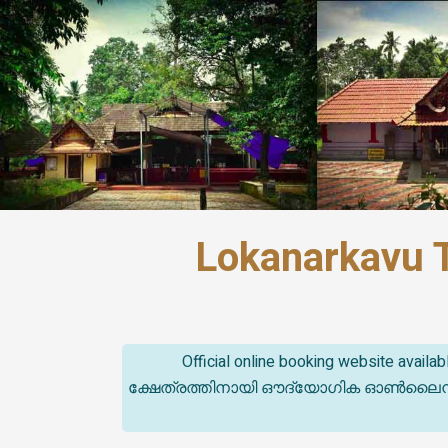
Lokanarkavu T
Official online booking website avail
ക്ഷേത്രത്തിനായി ഔദ്യോഗിക ഓൺലൈൻ ബുക്