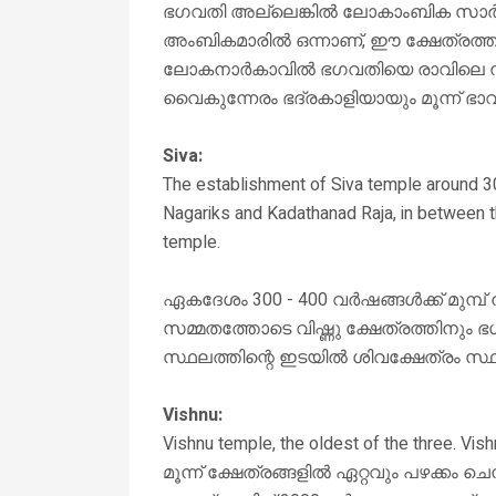
ഭഗവതി അല്ലെങ്കിൽ ലോകാംബിക സാർവത
അംബികമാരിൽ ഒന്നാണ്, ഈ ക്ഷേത്രത്തിന
ലോകനാർകാവിൽ ഭഗവതിയെ രാവിലെ സരസ്
വൈകുന്നേരം ഭദ്രകാളിയായും മൂന്ന് ഭാവ
Siva:
The establishment of Siva temple around 30
Nagariks and Kadathanad Raja, in between 
temple.
ഏകദേശം 300 - 400 വർഷങ്ങൾക്ക് മുമ്പ
സമ്മതത്തോടെ വിഷ്ണു ക്ഷേത്രത്തിനും 
സ്ഥലത്തിന്റെ ഇടയിൽ ശിവക്ഷേത്രം സ്ഥാ
Vishnu:
Vishnu temple, the oldest of the three. Vis
മൂന്ന് ക്ഷേത്രങ്ങളിൽ ഏറ്റവും പഴക്കം ചെന