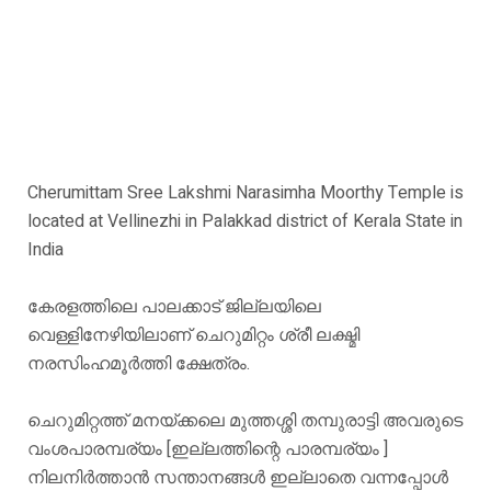
Cherumittam Sree Lakshmi Narasimha Moorthy Temple is
located at Vellinezhi in Palakkad district of Kerala State in
India
കേരളത്തിലെ പാലക്കാട് ജില്ലയിലെ
വെള്ളിനേഴിയിലാണ് ചെറുമിറ്റം ശ്രീ ലക്ഷ്മി
നരസിംഹമൂർത്തി ക്ഷേത്രം.
ചെറുമിറ്റത്ത് മനയ്ക്കലെ മുത്തശ്ശി തമ്പുരാട്ടി അവരുടെ
വംശപാരമ്പര്യം [ഇല്ലത്തിന്റെ പാരമ്പര്യം ]
നിലനിർത്താൻ സന്താനങ്ങൾ ഇല്ലാതെ വന്നപ്പോൾ