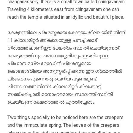
changanassery, there is a small town called chingavanam.
Traveling 4 kilometers east from chingavanam one can
reach the temple situated in an idyllic and beautiful place.
കേരളത്തിലെ പ്രശസ്തമായ കോട്ടയം ജില്ലയിൽ നിന്ന്
11 കിലോമീറ്റർ അകലെയുള്ള പനച്ചിക്കാട്
ഗ്രാമത്തിലാണ് ഈ ക്ഷേത്രം സ്ഥിതി ചെയ്യുന്നത്.
കോട്ടയത്തിനും ചങ്ങനാശ്ശേരിക്കും ഇടയിലുള്ള
പ്രധാന മധ്യ റോഡിൽ പ്രശസ്തമായ
കൊടജാദ്രിയെ അനുസ്മരിപ്പിക്കുന്ന ഈ ഗ്രാമത്തിൽ
ചിങ്ങവനം എന്നൊരു ചെറിയ പട്ടണമുണ്ട്.
ചിങ്ങവനത്ത് നിന്ന് 4 കിലോമീറ്റർ കിഴക്കോട്ട്
സഞ്ചരിച്ചാൽ മനോഹരമായ സ്ഥലത്ത് സ്ഥിതി
ചെയ്യുന്ന ക്ഷേത്രത്തിൽ എത്തിച്ചേരാം.
Two things specially to be noticed here are the creepers
and the immaculate spring. The leaves of the creepers
which cover the idol are considered saraswathy leaves.