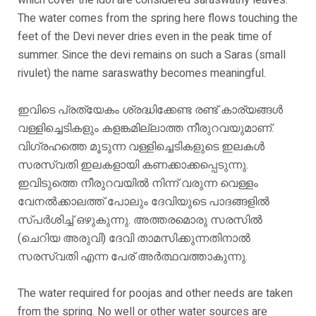
The water comes from the spring here flows touching the
feet of the Devi never dries even in the peak time of
summer. Since the devi remains on such a Saras (small
rivulet) the name saraswathy becomes meaningful.
ഇവിടെ പ്രത്യേകം ശ്രദ്ധിക്കേണ്ട രണ്ട് കാര്യങ്ങൾ
വള്ളിച്ചെടികളും കളങ്കമില്ലാത്ത നീരുറവയുമാണ്.
വിഗ്രഹത്തെ മൂടുന്ന വള്ളിച്ചെടികളുടെ ഇലകൾ
സരസ്വതി ഇലകളായി കണക്കാക്കപ്പെടുന്നു.
ഇവിടുത്തെ നീരുറവയിൽ നിന്ന് വരുന്ന വെള്ളം
വേനൽക്കാലത്ത് പോലും ദേവിയുടെ പാദങ്ങളിൽ
സ്പർശിച്ച് ഒഴുകുന്നു. അത്തരമൊരു സരസിൽ
(ചെറിയ അരുവി) ദേവി താമസിക്കുന്നതിനാൽ
സരസ്വതി എന്ന പേര് അർത്ഥവത്താകുന്നു.
The water required for poojas and other needs are taken
from the spring. No well or other water sources are