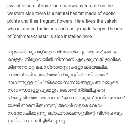
available here. Above the saraswathy temple on the
western side there is a natural habitat made of exotic
plants and their fragrant flowers. Here lives the yakshi
who is atonce fastidious and easily made happy. The idol
of ‘brahmarakshasu’ is also installed here.
പൂജകൾക്കും മറ്റ് ആവശ്യങ്ങൾക്കും ആവശ്യമായ
വെള്ളം നീരുറവയിൽ നിന്നാണ് എടുക്കുന്നത്. ഇവിടെ
കിണറോ മറ്റ് ജലസ്രോതസ്സുകളോ ലഭ്യമല്ല.
സരസ്വതി ക്ഷേത്രത്തിന് മുകളിൽ പടിഞ്ഞാറ്
ഭാഗത്തുള്ള വിചിത്രമായ സസ്യങ്ങളും അവയുടെ
സുഗന്ധമുള്ള പൂക്കളും കൊണ്ട് നിർമ്മിച്ച ഒരു
പ്രകൃതിദത്ത ആവാസവ്യവസ്ഥയുണ്ട്. ഇവിടെയാണ്
യക്ഷി താമസിക്കുന്നത്, അവൾ വളരെ വേഗം
സന്തോഷിക്കുന്നു. ബ്രഹ്മരാക്ഷസുവിന്റെ വിഗ്രഹവും
ഇവിടെ സ്ഥാപിച്ചിരിക്കുന്നു.