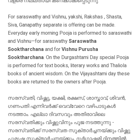
വളരെ നല്ലതായി കണക്കാക്കപ്പെടുന്നു.
For saraswathy and Vishnu, yakshi, Rakshas , Shasta,
Siva, Ganapathy separate is offering can be made.
Everyday early morning Pooja is performed to saraswathi
and Vishnu—for saraswathy
Saraswatha
Sooktharchana
and for
Vishnu Purusha
Sooktharchana
. On the Durgashtami Day special Pooja
is performed for text books, literary works and Thaliola
books of ancient wisdom. On the Vijayashtami day these
books are returned to the owners after Pooja.
സരസ്വതി, വിഷ്ണു, യക്ഷി, രക്ഷസ്, ശാസ്താവ്, ശിവൻ,
ഗണപതി എന്നിവർക്ക് വെവ്വേറെ വഴിപാടുകൾ
നടത്താം. എല്ലാ ദിവസവും അതിരാവിലെ
സരസ്വതിക്കും വിഷ്ണുവിനും പൂജ നടത്തുന്നു -
സരസ്വതിക്ക് സരസ്വത സൂക്താർച്ചനയ്ക്കും വിഷ്ണു
പുരുഷ സൂക്താർച്ചനയ്ക്കും. ദുർഗാഷ്ടമി ദിനത്തിൽ