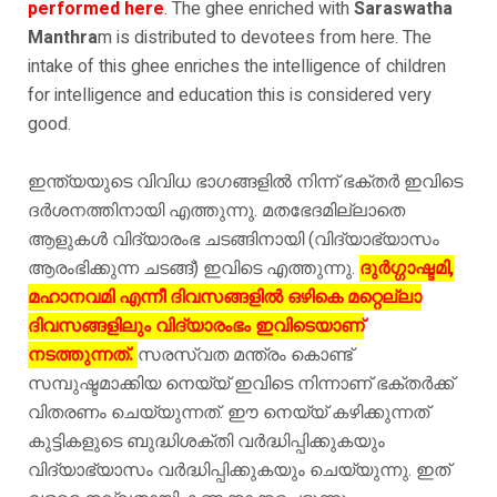
performed here
. The ghee enriched with
Saraswatha
Manthra
m is distributed to devotees from here. The
intake of this ghee enriches the intelligence of children
for intelligence and education this is considered very
good.
ഇന്ത്യയുടെ വിവിധ ഭാഗങ്ങളിൽ നിന്ന് ഭക്തർ ഇവിടെ
ദർശനത്തിനായി എത്തുന്നു. മതഭേദമില്ലാതെ
ആളുകൾ വിദ്യാരംഭ ചടങ്ങിനായി (വിദ്യാഭ്യാസം
ആരംഭിക്കുന്ന ചടങ്ങ്) ഇവിടെ എത്തുന്നു.
ദുർഗ്ഗാഷ്ടമി,
മഹാനവമി എന്നീ ദിവസങ്ങളിൽ ഒഴികെ മറ്റെല്ലാ
ദിവസങ്ങളിലും വിദ്യാരംഭം ഇവിടെയാണ്
നടത്തുന്നത്.
സരസ്വത മന്ത്രം കൊണ്ട്
സമ്പുഷ്ടമാക്കിയ നെയ്യ് ഇവിടെ നിന്നാണ് ഭക്തർക്ക്
വിതരണം ചെയ്യുന്നത്. ഈ നെയ്യ് കഴിക്കുന്നത്
കുട്ടികളുടെ ബുദ്ധിശക്തി വർദ്ധിപ്പിക്കുകയും
വിദ്യാഭ്യാസം വർദ്ധിപ്പിക്കുകയും ചെയ്യുന്നു. ഇത്