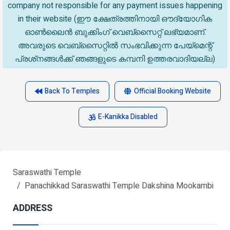
company not responsible for any payment issues happening
in their website (ഈ ക്ഷേത്രത്തിനായി ഔദ്യോഗിക
ഓൺലൈൻ ബുക്കിംഗ് വെബ്സൈറ്റ് ലഭ്യമാണ്.
അവരുടെ വെബ്‌സൈറ്റിൽ സംഭവിക്കുന്ന പേയ്‌മെന്റ്
പ്രശ്‌നങ്ങൾക്ക് ഞങ്ങളുടെ കമ്പനി ഉത്തരവാദിയല്ല)
Back To Temples
Official Booking Website
E-Kanikka Disabled
Saraswathi Temple
Panachikkad Saraswathi Temple Dakshina Mookambi
ADDRESS