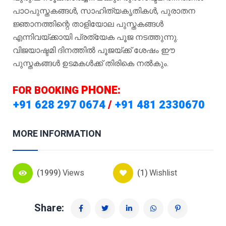
പാഠപുസ്തകങ്ങൾ, സാഹിത്യകൃതികൾ, പുരാതന
ജ്ഞാനത്തിന്റെ താളിയോല പുസ്തകങ്ങൾ
എന്നിവയ്ക്കായി പ്രത്യേക പൂജ നടത്തുന്നു.
വിജയാഷ്ടമി ദിനത്തിൽ പൂജയ്ക്ക് ശേഷം ഈ
പുസ്തകങ്ങൾ ഉടമകൾക്ക് തിരികെ നൽകും.
PHONE:
FOR BOOKING
+91 628 297 0674
/
+91 481 2330670
MORE INFORMATION
(1999)
Views
(1)
Wishlist
Share: