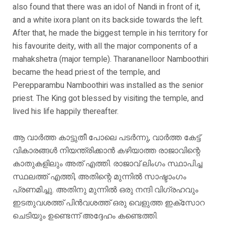
also found that there was an idol of Nandi in front of it,
and a white ixora plant on its backside towards the left.
After that, he made the biggest temple in his territory for
his favourite deity, with all the major components of a
mahakshetra (major temple). Tharananelloor Namboothiri
became the head priest of the temple, and
Perepparambu Namboothiri was installed as the senior
priest. The King got blessed by visiting the temple, and
lived his life happily thereafter.
ആ വാർത്ത കാട്ടുതീ പോലെ പടർന്നു, വാർത്ത കേട്ട്
വികാരങ്ങൾ നിയന്ത്രിക്കാൻ കഴിയാത്ത രാജാവിന്റെ
കാതുകളിലും അത് എത്തി. രാജാവ് ലിംഗം സ്ഥാപിച്ച
സ്ഥലത്ത് എത്തി, അതിന്റെ മുന്നിൽ സാഷ്ടാംഗം
പ്രണമിച്ചു. അതിനു മുന്നിൽ ഒരു നന്ദി വിഗ്രഹവും
ഇടതുവശത്ത് പിൻവശത്ത് ഒരു വെളുത്ത ഇക്സോറ
ചെടിയും ഉണ്ടെന്ന് അദ്ദേഹം കണ്ടെത്തി.