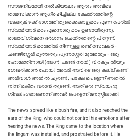
സൗജന്യമായി നൽകിയാലും ആരും അവിടെ
താമസിക്കാൻ ആഗ്രഹിച്ചില്ല. ക്ഷേത്രത്തിന്റെ
വടക്കുകിഴക്ക് ഭാഗത്ത് തൃക്കൈക്കാട്ടുമഠം എന്ന പേരിൽ
സ്വാമിയാർ മഠം എന്നൊരു മഠം ഉണ്ടായിരുന്നു.
രാജാവ് ശിവനെ ദർശനം ചെയ്തതിന്റെ പിറ്റേന്ന്,
സ്വാമിയാർ മഠത്തിൽ നിന്നുള്ള രണ്ട് സേവകർ -
ചങ്ങഴിശ്ശേരി മൂത്തതും പുന്നശ്ശേരി മൂത്തതും - ഒരു
ഹോമത്തിനായി (അഗ്നി ചടങ്ങിനായി) വിറകും തീയും
ശേഖരിക്കാൻ പോയി. അവർ അവിടെ ഒരു കല്ല് കണ്ട്
അരിവാൾ അതിൽ ചുരണ്ടി, പക്ഷേ പെട്ടെന്ന് അതിൽ
നിന്ന് രക്തം വരാൻ തുടങ്ങി. അത് ഒരു സ്വയംഭൂ
ശിവലിംഗമാണെന്ന് അവർ പെട്ടെന്ന് മനസ്സിലാക്കി.
The news spread like a bush fire, and it also reached the
ears of the King, who could not control his emotions after
hearing the news. The King came to the location where
the lingam was installed, and prostrated before it. He