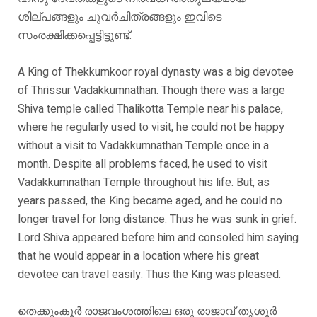
ശില്പങ്ങളും ചുവർചിത്രങ്ങളും ഇവിടെ
സംരക്ഷിക്കപ്പെട്ടിട്ടുണ്ട്.
A King of Thekkumkoor royal dynasty was a big devotee
of Thrissur Vadakkumnathan. Though there was a large
Shiva temple called Thalikotta Temple near his palace,
where he regularly used to visit, he could not be happy
without a visit to Vadakkumnathan Temple once in a
month. Despite all problems faced, he used to visit
Vadakkumnathan Temple throughout his life. But, as
years passed, the King became aged, and he could no
longer travel for long distance. Thus he was sunk in grief.
Lord Shiva appeared before him and consoled him saying
that he would appear in a location where his great
devotee can travel easily. Thus the King was pleased.
തെക്കുംകൂർ രാജവംശത്തിലെ ഒരു രാജാവ് തൃശൂർ