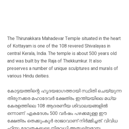
The Thirunakkara Mahadevar Temple situated in the heart
of Kottayam is one of the 108 revered Shivalayas in
central Kerala, India. The temple is about 500 years old
and was built by the Raja of Thekkumkur. It also
preserves a number of unique sculptures and murals of
various Hindu deities.
കോട്ടയത്തിന്റെ ഹൃദയഭാഗത്തായി സ്ഥിതി ചെയ്യുന്ന
തിരുനക്കര മഹാദേവർ ക്ഷേത്രം ഇന്ത്യയിലെ മധ്യ
കേരളത്തിലെ 108 ആദരണീയ ശിവാലയങ്ങളിൽ
ഒന്നാണ്. ഏകദേശം 500 വർഷം പഴക്കമുള്ള ഈ
ക്ഷേത്രം തെക്കുംകൂർ രാജാവാണ് നിർമ്മിച്ചത്. വിവിധ
ഹിന്ദു ദേവതകളുടെ നിരവധി അതുല്യമായ