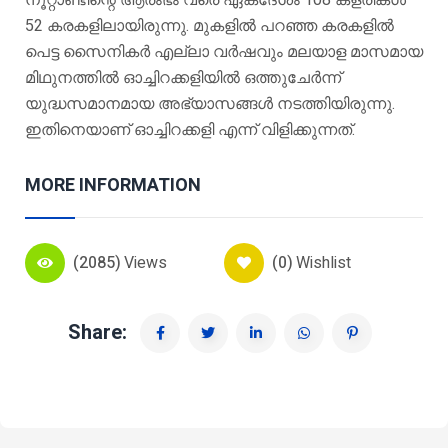
നൂറ്റാണ്ടിന്റെ ആരംഭം വരെ ഏകദേശം 108 കളരികൾ
52 കരകളിലായിരുന്നു. മുകളിൽ പറഞ്ഞ കരകളിൽ
പെട്ട സൈനികർ എല്ലാ വർഷവും മലയാള മാസമായ
മിഥുനത്തിൽ ഓച്ചിറക്കളിയിൽ ഒത്തുചേർന്ന്
യുദ്ധസമാനമായ അഭ്യാസങ്ങൾ നടത്തിയിരുന്നു.
ഇതിനെയാണ് ഓച്ചിറക്കളി എന്ന് വിളിക്കുന്നത്.
MORE INFORMATION
(2085)
Views
(0)
Wishlist
Share: