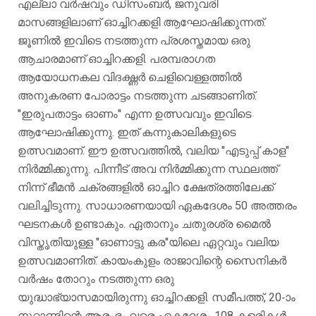
എല്ലാ വർഷവും ഡിസംബർ, ജനുവരി
മാസങ്ങളിലാണ് ഓച്ചിറക്കളി ആഘോഷിക്കുന്നത്.
ജൂണിൽ ഇവിടെ നടത്തുന്ന പ്രശസ്തമായ ഒരു
ആചാരമാണ് ഓച്ചിറക്കളി. പരമ്പരാഗത
ആയോധനകല വിദഗ്ദ്ധർ ചെളിവെള്ളത്തിൽ
അനുകരണ പോരാട്ടം നടത്തുന്ന ചടങ്ങാണിത്.
"ഇരുപതാട്ടം ഓണം" എന്ന ഉത്സവവും ഇവിടെ
ആഘോഷിക്കുന്നു. ഇത് കന്നുകാലികളുടെ
ഉത്സവമാണ്. ഈ ഉത്സവത്തിൽ, വലിയ "എടുപ്പ് കാള"
നിർമ്മിക്കുന്നു. പിന്നീട് അവ നിർമ്മിക്കുന്ന സ്ഥലത്ത്
നിന്ന് ഭീമൻ ചക്രങ്ങളിൽ ഓച്ചിറ ക്ഷേത്രത്തിലേക്ക്
വലിച്ചിടുന്നു. സാധാരണയായി ഏകദേശം 50 അത്തരം
ഘടനകൾ ഉണ്ടാകും. ഏതാനും ചതുരശ്ര മൈൽ
വിസ്തൃതിയുള്ള "ഓണാട്ടു കര"യിലെ ഏറ്റവും വലിയ
ഉത്സവമാണിത്. കായംകുളം രാജാവിന്റെ സൈനികർ
വർഷം തോറും നടത്തുന്ന ഒരു
യുദ്ധാഭ്യാസമായിരുന്നു ഓച്ചിറക്കളി. സമീപത്ത്, 20-ാം