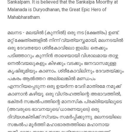
Sankalpam. It is believed that the Sankalpa Moorthy at
Malanada is Duryodhanan, the Great Epic Hero of
Mahabharatham.
മലനട - മലയിൽ (കുന്നിൽ) ഒരു നട (ക്ഷേത്രം) ഉണ്ട്.
മറ്റ് ക്ഷേത്രങ്ങളിൽ നിന്ന് വ്യത്യസ്തമായി, മലനടയിൽ
ഒരു ദേവതയോ ശ്രീകോവിലോ ഇല്ല. തെക്കും
പടിഞ്ഞാറും കുന്നിൻ താഴെയായി വിശാലമായ താഴ്ന്ന
നെൽവയലുകളും കിഴക്കും വടക്കും ജനവാസമുള്ള
കൃഷിഭൂമിയും കാണാം. ശ്രീകോവിലിനും ദേവതയ്ക്കും
പകരം ആൽത്തറ അല്ലെങ്കിൽ മണ്ഡപം
എന്നറിയപ്പെടുന്ന ഒരു ഉയർന്ന വേദി മാത്രമേ നമുക്ക്
കാണാൻ കഴിയൂ. ഒരു വിഗ്രഹത്തിന്റെ അഭാവത്തിൽ,
ഭക്തർ സങ്കൽപത്തിന്റെ മാനസിക പ്രക്രിയയിലൂടെ
(അവരുടെ ഭാവനയുടെ/ധാരണയുടെ) ഒരു
ദിവ്യശക്തിക്ക് സ്വയം സമർപ്പിക്കുന്നു. മലനടയിലെ
സങ്കൽപ മൂർത്തി മഹാഭാരതത്തിലെ മഹാനായ