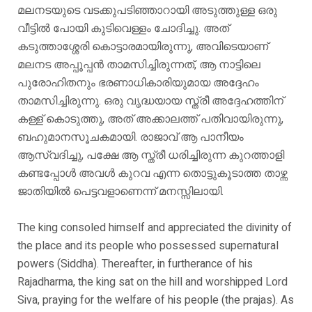
മലനടയുടെ വടക്കുപടിഞ്ഞാറായി അടുത്തുള്ള ഒരു
വീട്ടിൽ പോയി കുടിവെള്ളം ചോദിച്ചു. അത്
കടുത്താശ്ശേരി കൊട്ടാരമായിരുന്നു, അവിടെയാണ്
മലനട അപ്പൂപ്പൻ താമസിച്ചിരുന്നത്, ആ നാട്ടിലെ
പുരോഹിതനും ഭരണാധികാരിയുമായ അദ്ദേഹം
താമസിച്ചിരുന്നു. ഒരു വൃദ്ധയായ സ്ത്രീ അദ്ദേഹത്തിന്
കള്ള് കൊടുത്തു, അത് അക്കാലത്ത് പതിവായിരുന്നു,
ബഹുമാനസൂചകമായി. രാജാവ് ആ പാനീയം
ആസ്വദിച്ചു, പക്ഷേ ആ സ്ത്രീ ധരിച്ചിരുന്ന കുറത്താളി
കണ്ടപ്പോൾ അവൾ കുറവ എന്ന തൊട്ടുകൂടാത്ത താഴ്ന്ന
ജാതിയിൽ പെട്ടവളാണെന്ന് മനസ്സിലായി.
The king consoled himself and appreciated the divinity of
the place and its people who possessed supernatural
powers (Siddha). Thereafter, in furtherance of his
Rajadharma, the king sat on the hill and worshipped Lord
Siva, praying for the welfare of his people (the prajas). As