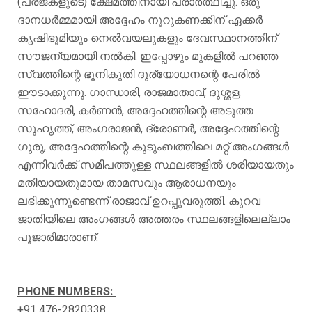
(പ്രജകളുടെ) ക്ഷേമത്തിനായി പ്രാർത്ഥിച്ചു. ഒരു
ദാനധർമ്മമായി അദ്ദേഹം നൂറുകണക്കിന് ഏക്കർ
കൃഷിഭൂമിയും നെൽവയലുകളും ദേവസ്ഥാനത്തിന്
സൗജന്യമായി നൽകി. ഇപ്പോഴും മുകളിൽ പറഞ്ഞ
സ്വത്തിന്റെ ഭൂനികുതി ദുര്യോധനന്റെ പേരിൽ
ഈടാക്കുന്നു. ഗാന്ധാരി, രാജമാതാവ്, ദുശ്ശള,
സഹോദരി, കർണൻ, അദ്ദേഹത്തിന്റെ അടുത്ത
സുഹൃത്ത്, അംഗരാജൻ, ദ്രോണർ, അദ്ദേഹത്തിന്റെ
ഗുരു, അദ്ദേഹത്തിന്റെ കുടുംബത്തിലെ മറ്റ് അംഗങ്ങൾ
എന്നിവർക്ക് സമീപത്തുള്ള സ്ഥലങ്ങളിൽ ശരിയായതും
മതിയായതുമായ താമസവും ആരാധനയും
ലഭിക്കുന്നുണ്ടെന്ന് രാജാവ് ഉറപ്പുവരുത്തി. കുറവ
ജാതിയിലെ അംഗങ്ങൾ അത്തരം സ്ഥലങ്ങളിലെല്ലാം
പൂജാരിമാരാണ്.
PHONE NUMBERS:
+91 476-2820338