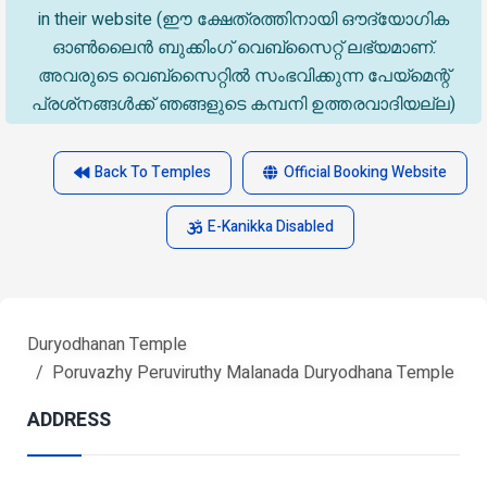
in their website (ഈ ക്ഷേത്രത്തിനായി ഔദ്യോഗിക
ഓൺലൈൻ ബുക്കിംഗ് വെബ്സൈറ്റ് ലഭ്യമാണ്.
അവരുടെ വെബ്‌സൈറ്റിൽ സംഭവിക്കുന്ന പേയ്‌മെന്റ്
പ്രശ്‌നങ്ങൾക്ക് ഞങ്ങളുടെ കമ്പനി ഉത്തരവാദിയല്ല)
Back To Temples
Official Booking Website
E-Kanikka Disabled
Duryodhanan Temple
Poruvazhy Peruviruthy Malanada Duryodhana Temple
ADDRESS