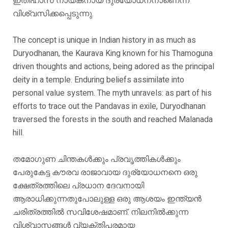
ഇതിഹാസ നായകനായ ദുര്യോധനനാണെന്ന്
വിശ്വസിക്കപ്പെടുന്നു.
The concept is unique in Indian history in as much as
Duryodhanan, the Kaurava King known for his Thamoguna
driven thoughts and actions, being adored as the principal
deity in a temple. Enduring beliefs assimilate into
personal value system. The myth unravels: as part of his
efforts to trace out the Pandavas in exile, Duryodhanan
traversed the forests in the south and reached Malanada
hill.
തമോഗുണ ചിന്തകൾക്കും പ്രവൃത്തികൾക്കും
പേരുകേട്ട കൗരവ രാജാവായ ദുര്യോധനനെ ഒരു
ക്ഷേത്രത്തിലെ പ്രധാന ദേവനായി
ആരാധിക്കുന്നതുപോലുള്ള ഒരു ആശയം ഇന്ത്യൻ
ചരിത്രത്തിൽ സവിശേഷമാണ്. നിലനിൽക്കുന്ന
വിശ്വാസങ്ങൾ വ്യക്തിപരമായ