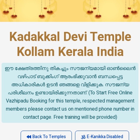
Kadakkal Devi Temple
Kollam Kerala India
ഈ ക്ഷേത്രത്തിനു തികച്ചും സൗജന്യമായി ഓൺലൈൻ
വഴിപാട് ബുക്കിംഗ് ആരംഭിക്കുവാൻ ബന്ധപ്പെട്ട
അധികാരികൾ ഉടൻ ഞങ്ങളെ വിളിക്കുക. സൗജന്യ
പരിശീലനം ഉണ്ടായിരിക്കുന്നതാണ്. (To Start Free Online
Vazhipadu Booking for this temple, respected management
members please contact us on mentioned phone number in
contact page. Free training will be provided)
Back To Temples
E-Kanikka Disabled