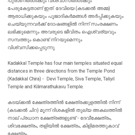
പുരാണങ്ങൾക്കും വിശ്വാസങ്ങൾക്കും
പേരുകേട്ടതാണ് ഇത്. ദേവിയെ (കടക്കൽ അമ്മ)
ആരാധിക്കുകയും പൂജാദികർമങ്ങൾ അർപ്പിക്കുകയും
ചെയ്യുന്നവർക്ക് ദോഷങ്ങളിൽ നിന്ന് സംരക്ഷണം
ലഭിക്കുമെന്നും അവരുടെ ജീവിതം ഐശ്വര്യവും
സമ്പത്തും കൊണ്ട് നിറയുമെന്നും
വിശ്വസിക്കപ്പെടുന്നു.
Kadakkal Temple has four main temples situated equal
distances in three directions from the Temple Pond
(Kadakkal Chira) - Devi Temple, Siva Temple, Taliyil
Temple and Kilimarathukavu Temple.
കടയ്ക്കൽ ക്ഷേത്രത്തിൽ ക്ഷേത്രക്കുളത്തിൽ നിന്ന്
(കടക്കൽ ചിറ) മൂന്ന് ദിശകളിൽ തുല്യ അകലത്തിൽ
നാല് പ്രധാന ക്ഷേത്രങ്ങളുണ്ട് - ദേവീക്ഷേത്രം,
ശിവക്ഷേത്രം, തളിയിൽ ക്ഷേത്രം, കിളിമരത്തുകാവ്
ക്ഷേത്രം.