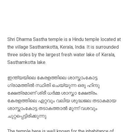
Shri Dharma Sastha temple is a Hindu temple located at
the village Sasthamkotta, Kerala, India. It is surrounded
three sides by the largest fresh water lake of Kerala,
Sasthamkotta lake.
ഇന്ത്യയിലെ കേരളത്തിലെ ശാസ്താംകോട്ട
ഗ്രാമത്തിൽ സ്ഥിതി ചെയ്യുന്ന ഒരു ഹിന്ദു
ക്ഷേത്രമാണ് ശ്രീ ധർമ്മ ശാസ്താ ക്ഷേത്രം.
കേരളത്തിലെ ഏറ്റവും വലിയ ശുദ്ധജല തടാകമായ
ശാസ്താംകോട്ട തടാകത്താൽ മൂന്ന് വശവും
ചുറ്റപ്പെട്ടിരിക്കുന്നു.
The temple here is well known for the inhabitance of