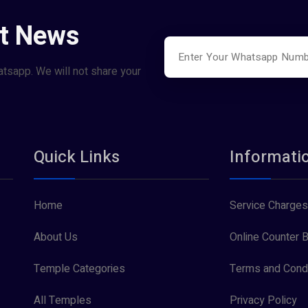
st News
atsapp. We will not share your
Quick Links
Informati
Home
Service Charges
About Us
Online Counter B
Temple Categories
Terms and Condi
All Temples
Privacy Policy