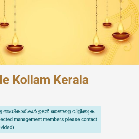
e Kollam Kerala
്ട അധികാരികൾ ഉടൻ ഞങ്ങളെ വിളിക്കുക.
spected management members please contact
ovided)