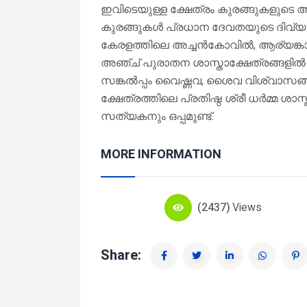
ഇവിടെയുള്ള ക്ഷേത്രം കുരങ്ങുകളുടെ അ
കുരങ്ങുകൾ പ്രധാന ദേവതയുടെ ദിവ്യ പര
കേരളത്തിലെ അച്ചൻകോവിൽ, ആര്യങ്കാവ്,
അഞ്ച് പുരാതന ശാസ്താക്ഷേത്രങ്ങളിൽ ഒന
സങ്കൽപ്പം വൈഷ്ണവ, ശൈവ വിശ്വാസങ്ങ
ക്ഷേത്രത്തിലെ പ്രതിഷ്ഠ ശ്രീ ധർമ്മ ശ
സത്യകനും ഒപ്പമുണ്ട്.
MORE INFORMATION
(2437)
Views
Share: