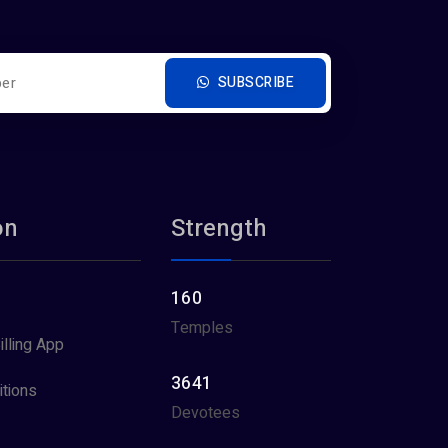
SUBSCRIBE
on
Strength
160
Temples
illing App
3641
tions
Devotees