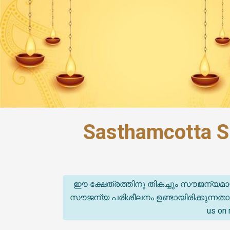
Sasthamcotta S
ഈ ക്ഷേത്രത്തിനു തികച്ചും സൗജന്യമാ
സൗജന്യ പരിശീലനം ഉണ്ടായിരിക്കുന്നതാണ്. (T
us on 