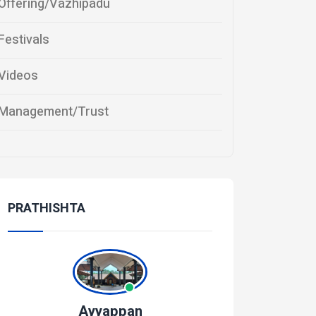
Offering/Vazhipadu
Festivals
Videos
Management/Trust
PRATHISHTA
Ayyappan