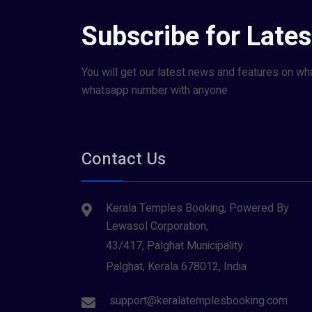
Subscribe for Late
You will get our latest news and features on wh
whatsapp number with anyone
Contact Us
Kerala Temples Booking, Powered By
Lewasol Corporation,
43/417, Palghat Municipality
Palghat, Kerala 678012, India
support@keralatemplesbooking.com