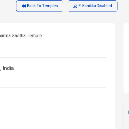
Back To Temples
E-Kanikka Disabled
harma Sastha Temple
 India