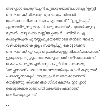
അപ്പോൾ പെരുന്തച്ചൻ പൂജാരിയോട് ചോദിച്ചു "ഉണ്ണി
ഗണപതിക്ക് വിശക്കുന്നുണ്ടാവും. നിങ്ങൾ
തയ്യാറാക്കിയ ഭക്ഷണം എന്താണ്?". "ഉണ്ണിയപ്പം"
എന്നായിരുന്നു മറുപടി. ഒരു ഇലയിൽ പൂജാരി ആറു
മുതൽ ഏഴു വരെ ഉണ്ണിയപ്പങ്ങൾ ചരടിൽ വച്ചു.
പെരുന്തച്ചൻ പൂർണ്ണഹൃദയത്തോടെ തൻ്റെ ആദ്യ
വഴിപാടുകൾ-കൂട്ടപ്പം സമർപ്പിച്ചു. കൊട്ടാരക്കര
ഗണപതിക്ക് ഏറ്റവും ആവശ്യമുള്ള നിവേദ്യമായാണ്
ഇപ്പോഴും കൂട്ടപ്പം അറിയപ്പെടുന്നത്. വഴിപാടുകൾക്ക്
ശേഷം പെരുന്തച്ചൻ സ്നേഹപൂർവ്വം പറഞ്ഞു,
"അച്ഛനാണ് പ്രധാന ദേവതയങ്കിലും, മകൻ കൂടുതൽ
പ്രശസ്തനാകും". വാക്കുകൾ സത്യമാണെന്ന്
തെളിഞ്ഞു. കിഴക്കേക്കര ശിവക്ഷേത്രം ഇപ്പോൾ
കൊട്ടാരക്കര ഗണപതി ക്ഷേത്രം എന്നാണ്
അറിയപ്പെടുന്നത്.