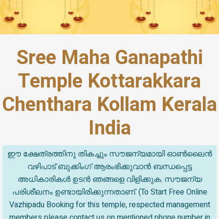
Sree Maha Ganapathi
Temple Kottarakkara
Chenthara Kollam Kerala
India
ഈ ക്ഷേത്രത്തിനു തികച്ചും സൗജന്യമായി ഓൺലൈൻ
വഴിപാട് ബുക്കിംഗ് ആരംഭിക്കുവാൻ ബന്ധപ്പെട്ട
അധികാരികൾ ഉടൻ ഞങ്ങളെ വിളിക്കുക. സൗജന്യ
പരിശീലനം ഉണ്ടായിരിക്കുന്നതാണ്. (To Start Free Online
Vazhipadu Booking for this temple, respected management
members please contact us on mentioned phone number in