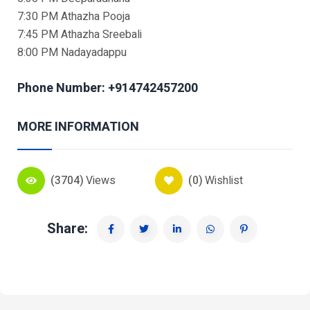
7:30 PM Athazha Pooja
7:45 PM Athazha Sreebali
8:00 PM Nadayadappu
Phone Number: +914742457200
MORE INFORMATION
(3704)
Views
(0)
Wishlist
Share: