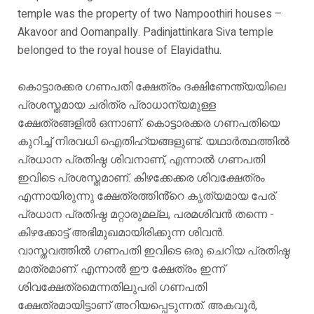
temple was the property of two Nampoothiri houses –
Akavoor and Oomanpally. Padinjattinkara Siva temple
belonged to the royal house of Elayidathu.
കൊട്ടാരക്കര ഗണപതി ക്ഷേത്രം ദക്ഷിണേന്ത്യയിലെ
പ്രശസ്തമായ ചരിത്ര പ്രാധാന്യമുള്ള
ക്ഷേത്രങ്ങളിൽ ഒന്നാണ്. കൊട്ടാരക്കര ഗണപതിയെ
കുറിച്ച് നിരവധി ഐതിഹ്യങ്ങളുണ്ട്. യഥാർത്ഥത്തിൽ
പ്രധാന പ്രതിഷ്ഠ ശിവനാണ്, എന്നാൽ ഗണപതി
ഇവിടെ പ്രശസ്തമാണ്. കിഴക്കേക്കര ശിവക്ഷേത്രം
എന്നായിരുന്നു ക്ഷേത്രത്തിൻ്റെ കൃത്യമായ പേര്.
പ്രധാന പ്രതിഷ്ഠ മറ്റാരുമല്ല, പരമശിവൻ തന്നെ -
കിഴക്കോട്ട് അഭിമുഖമായിരിക്കുന്ന ശിവൻ.
വാസ്തവത്തിൽ ഗണപതി ഇവിടെ ഒരു ചെറിയ പ്രതിഷ്ഠ
മാത്രമാണ്. എന്നാൽ ഈ ക്ഷേത്രം ഇന്ന്
ശിവക്ഷേത്രമെന്നതിലുപരി ഗണപതി
ക്ഷേത്രമായിട്ടാണ് അറിയപ്പെടുന്നത്. അകവൂർ,