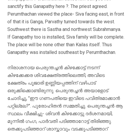
sanctify this Ganapathy here ?. The priest agreed.
Perumthachan viewed the place- Siva facing east, in front
of that it is Ganga, Parvathy turned towards the west.
Southwest there is Sastha and northwest Subrahmanya.
If Ganapathy too is installed, Siva family will be complete.
The place will be none other than Kailas itself. Thus
Ganapathy was installed southeast by Perumthachan.
നിരാശനായ പെരുന്തച്ചൻ കിഴക്കോട്ട് നടന്ന്
കിഴക്കേക്കര ശിവക്ഷേത്രത്തിലെത്തി, അവിടെ
ക്ഷേത്രം പൂജാരി ഉണ്ണിയപ്പത്തിന് വഴിപാട്
ഒരുക്കിക്കൊണ്ടിരുന്നു. പെരുന്തച്ചൻ അയാളോട്
ചോദിച്ചു, "ഈ ഗണപതിയെ ഇവിടെ പവിത്രമാക്കാൻ
പറ്റില്ലേ?". പുരോഹിതൻ സമ്മതിച്ചു. പെരുന്തച്ചൻ ആ
സ്ഥലം വീക്ഷിച്ചു- ശിവൻ കിഴക്കോട്ടു ദർശനമായി,
മുന്നിൽ ഗംഗ, പാർവതി പടിഞ്ഞാറോട്ട് തിരിഞ്ഞു.
തെക്കുപടിഞ്ഞാറ് ശാസ്താവും വടക്കുപടിഞ്ഞാറ്