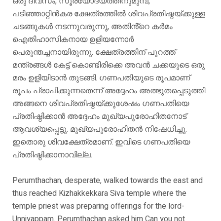
ഒരു ദിവസം, സൂര്യോദയത്തിനുമുമ്പ്,
പടിഞ്ഞാറ്റിൻകര ക്ഷേത്രത്തിൽ ശിവപ്രതിഷ്ഠയ്ക്കുള്ള
ചടങ്ങുകൾ നടന്നുവരുന്നു, അതിൻ്റെ കർമം
ഐതിഹാസികനായ ഉളിയന്നോർ
പെരുന്തച്ചനായിരുന്നു. ക്ഷേത്രത്തിന് പുറത്ത്
മന്ത്രങ്ങൾ കേട്ട് കൊണ്ടിരിക്കെ അവൻ ചക്കയുടെ ഒരു
മരം ഉളിയിടാൻ തുടങ്ങി. ഗണപതിയുടെ രൂപമാണ്
രൂപം പ്രാപിക്കുന്നതെന്ന് അദ്ദേഹം അത്ഭുതപ്പെടുത്തി.
അങ്ങനെ ശിവപ്രതിഷ്ഠയ്ക്കുശേഷം ഗണപതിയെ
പ്രതിഷ്ഠിക്കാൻ അദ്ദേഹം മുഖ്യപുരോഹിതനോട്
ആവശ്യപ്പെട്ടു. മുഖ്യപുരോഹിതൻ നിഷേധിച്ചു.
ഇതൊരു ശിവക്ഷേത്രമാണ്. ഇവിടെ ഗണപതിയെ
പ്രതിഷ്ഠിക്കാനാവില്ല.
Perumthachan, desperate, walked towards the east and
thus reached Kizhakkekkara Siva temple where the
temple priest was preparing offerings for the lord-
Unniyappam. Perumthachan asked him Can you not