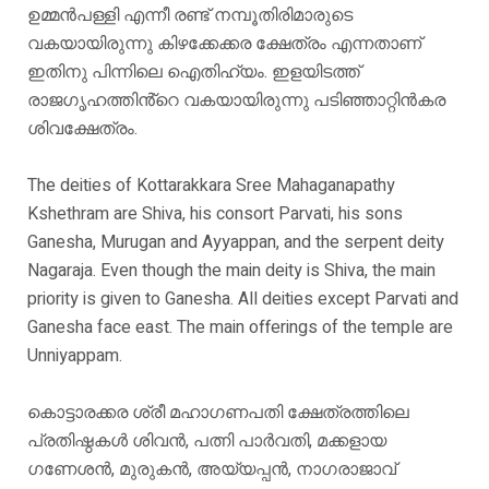
ഉമ്മൻപള്ളി എന്നീ രണ്ട് നമ്പൂതിരിമാരുടെ
വകയായിരുന്നു കിഴക്കേക്കര ക്ഷേത്രം എന്നതാണ്
ഇതിനു പിന്നിലെ ഐതിഹ്യം. ഇളയിടത്ത്
രാജഗൃഹത്തിൻ്റെ വകയായിരുന്നു പടിഞ്ഞാറ്റിൻകര
ശിവക്ഷേത്രം.
The deities of Kottarakkara Sree Mahaganapathy
Kshethram are Shiva, his consort Parvati, his sons
Ganesha, Murugan and Ayyappan, and the serpent deity
Nagaraja. Even though the main deity is Shiva, the main
priority is given to Ganesha. All deities except Parvati and
Ganesha face east. The main offerings of the temple are
Unniyappam.
കൊട്ടാരക്കര ശ്രീ മഹാഗണപതി ക്ഷേത്രത്തിലെ
പ്രതിഷ്ഠകൾ ശിവൻ, പത്നി പാർവതി, മക്കളായ
ഗണേശൻ, മുരുകൻ, അയ്യപ്പൻ, നാഗരാജാവ്