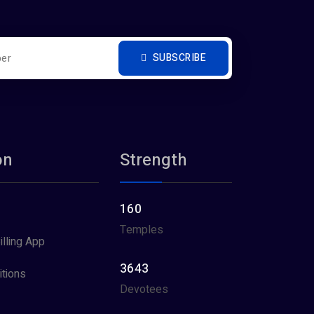
SUBSCRIBE
on
Strength
160
Temples
illing App
3643
tions
Devotees