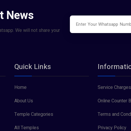
st News
atsapp. We will not share your
Quick Links
Informati
Home
Service Charges
About Us
Online Counter B
Temple Categories
Terms and Condi
All Temples
Privacy Policy