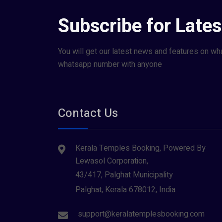
Subscribe for Late
You will get our latest news and features on wh
whatsapp number with anyone
Contact Us
Kerala Temples Booking, Powered By
Lewasol Corporation,
43/417, Palghat Municipality
Palghat, Kerala 678012, India
support@keralatemplesbooking.com