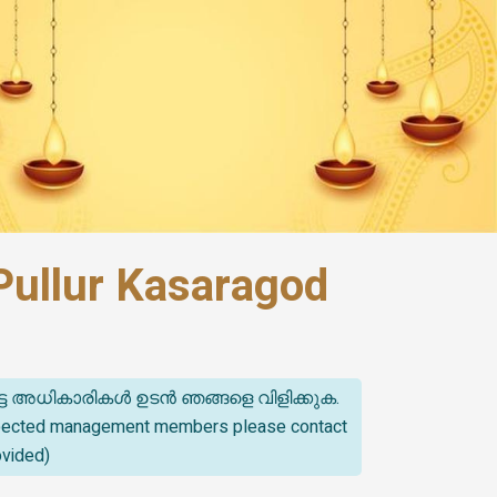
Pullur Kasaragod
്ട അധികാരികൾ ഉടൻ ഞങ്ങളെ വിളിക്കുക.
spected management members please contact
ovided)