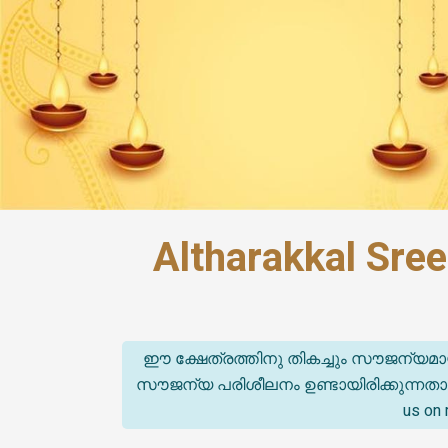
Altharakkal Sre
ഈ ക്ഷേത്രത്തിനു തികച്ചും സൗജന്യമാ
സൗജന്യ പരിശീലനം ഉണ്ടായിരിക്കുന്നതാണ്. (T
us on 