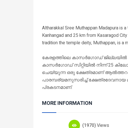
Altharakkal Sree Muthappan Madapura is a t
Kanhangad and 25 km from Kasaragod City in
tradition the temple deity, Muthappan, is a 
കേരളത്തിലെ കാസർഗോഡ് ജില്ലയിൽ കാഞ്ഞ
കാസർഗോഡ് സിറ്റിയിൽ നിന്ന് 25 കിലോ
ചെയ്യുന്ന ഒരു ക്ഷേത്രമാണ് ആൽത്തറക്ക
പാരമ്പര്യമനുസരിച്ച് ക്ഷേത്രദേവനായ 
പ്രകടനമാണ്.
MORE INFORMATION
(1970)
Views