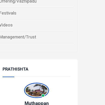
Offering/Vazhipadu
Festivals
Videos
Management/Trust
PRATHISHTA
Muthappan