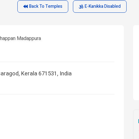
Back To Temples
E-Kanikka Disabled
uthappan Madappura
saragod, Kerala 671531, India