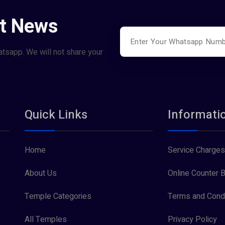
st News
atsapp. We will not share your
Quick Links
Informati
Home
Service Charges
About Us
Online Counter B
Temple Categories
Terms and Condi
All Temples
Privacy Policy