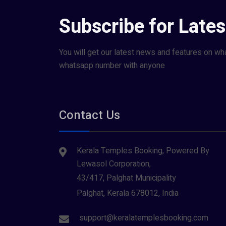
Subscribe for Late
You will get our latest news and features on wh
whatsapp number with anyone
Contact Us
Kerala Temples Booking, Powered By
Lewasol Corporation,
43/417, Palghat Municipality
Palghat, Kerala 678012, India
support@keralatemplesbooking.com