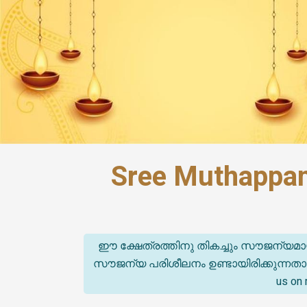
Sree Muthappan
ഈ ക്ഷേത്രത്തിനു തികച്ചും സൗജന്യമാ
സൗജന്യ പരിശീലനം ഉണ്ടായിരിക്കുന്നതാണ്. (T
us on 