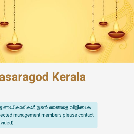
asaragod Kerala
്ട അധികാരികൾ ഉടൻ ഞങ്ങളെ വിളിക്കുക.
spected management members please contact
ovided)