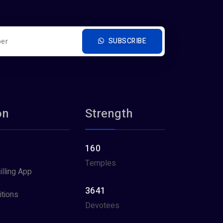
SUBSCRIBE
on
Strength
160
Temples
illing App
3641
tions
Devotees