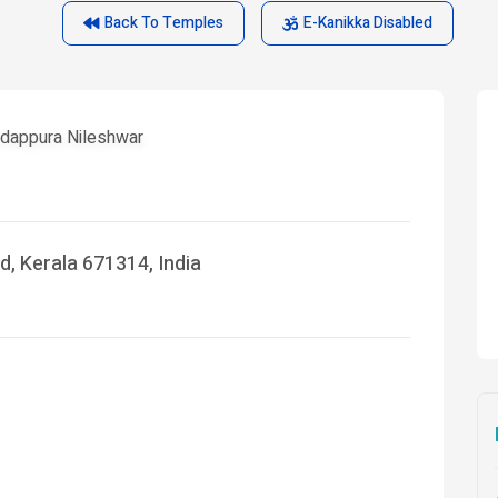
Back To Temples
E-Kanikka Disabled
dappura Nileshwar
, Kerala 671314, India