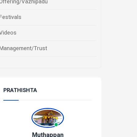
Offering/Vazhipadu
Festivals
Videos
Management/Trust
PRATHISHTA
Muthappan