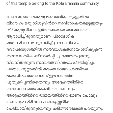
of this temple belong to the Kota Brahmin community.
ബാല ഗോപാലകൃഷ്ണ ഭഗവാൻ്റെ കൃഷ്ണശിലാ
വിഗ്രഹം ഒരു ശിശുവിൻ്റെ സവിശേഷതകളുള്ളതും
ശ്രീകൃഷ്ണൻ്റെ വളർത്തമ്മയായ യശോദയെ
ആരാധിച്ചിരുന്നതുമാണ്. പ്രാദേശിക
മതവിശ്വാസമനുസരിച്ച്, ഈ വിഗ്രഹം
ദ്വാപരയുഗത്തിൽ സർവ്വശക്തനായ ശ്രീകൃഷ്ണൻ
തന്നെ മഹർഷിക്ക് സമർപ്പിച്ചു, ക്ഷേത്രം ഇന്നും
നിലനിൽക്കുന്ന സ്ഥലത്ത് വിഗ്രഹം പ്രതിഷ്ഠിച്ചു.
പത്താം നൂറ്റാണ്ടിൽ കദംബ രാജവംശത്തിലെ
ജയസിംഹ രാജാവാണ് ഈ ക്ഷേത്രം
പുതുക്കിപ്പണിതതെന്നും അദ്ദേഹത്തിൻ്റെ
തലസ്ഥാനമായ കുംബ്ലയാണെന്നും
അദ്ദേഹത്തിൻ്റെ രാജ്യത്തിൻ്റെ ഭരണം പോലും
കണിപുര ശ്രീ ഗോപാലകൃഷ്ണൻ്റെ
പേരിലായിരുന്നുവെന്നും ചരിത്രരേഖകൾ പറയുന്നു.