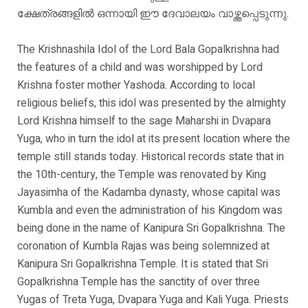
ക്ഷേത്രങ്ങളിൽ ഒന്നായി ഈ ദേവാലയം വാഴ്ത്തപ്പെടുന്നു.
The Krishnashila Idol of the Lord Bala Gopalkrishna had
the features of a child and was worshipped by Lord
Krishna foster mother Yashoda. According to local
religious beliefs, this idol was presented by the almighty
Lord Krishna himself to the sage Maharshi in Dvapara
Yuga, who in turn the idol at its present location where the
temple still stands today. Historical records state that in
the 10th-century, the Temple was renovated by King
Jayasimha of the Kadamba dynasty, whose capital was
Kumbla and even the administration of his Kingdom was
being done in the name of Kanipura Sri Gopalkrishna. The
coronation of Kumbla Rajas was being solemnized at
Kanipura Sri Gopalkrishna Temple. It is stated that Sri
Gopalkrishna Temple has the sanctity of over three
Yugas of Treta Yuga, Dvapara Yuga and Kali Yuga. Priests