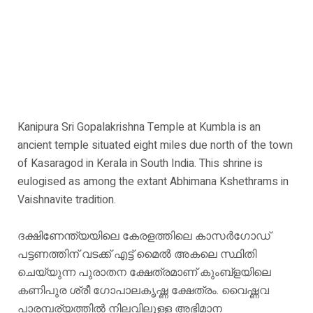
Kanipura Sri Gopalakrishna Temple at Kumbla is an
ancient temple situated eight miles due north of the town
of Kasaragod in Kerala in South India. This shrine is
eulogised as among the extant Abhimana Kshethrams in
Vaishnavite tradition.
ദക്ഷിണേന്ത്യയിലെ കേരളത്തിലെ കാസർഗോഡ്
പട്ടണത്തിന് വടക്ക് എട്ട് മൈൽ അകലെ സ്ഥിതി
ചെയ്യുന്ന പുരാതന ക്ഷേത്രമാണ് കുംബ്ളയിലെ
കണിപുര ശ്രീ ഗോപാലകൃഷ്ണ ക്ഷേത്രം. വൈഷ്ണവ
പാരമ്പര്യത്തിൽ നിലവിലുള്ള അഭിമാന