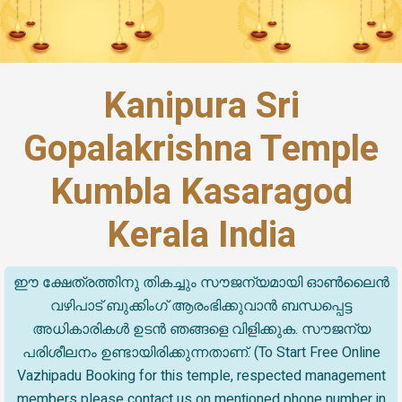
Kanipura Sri
Gopalakrishna Temple
Kumbla Kasaragod
Kerala India
ഈ ക്ഷേത്രത്തിനു തികച്ചും സൗജന്യമായി ഓൺലൈൻ
വഴിപാട് ബുക്കിംഗ് ആരംഭിക്കുവാൻ ബന്ധപ്പെട്ട
അധികാരികൾ ഉടൻ ഞങ്ങളെ വിളിക്കുക. സൗജന്യ
പരിശീലനം ഉണ്ടായിരിക്കുന്നതാണ്. (To Start Free Online
Vazhipadu Booking for this temple, respected management
members please contact us on mentioned phone number in