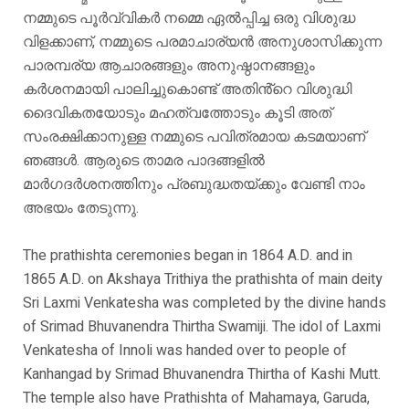
നമ്മുടെ പൂർവ്വികർ നമ്മെ ഏൽപ്പിച്ച ഒരു വിശുദ്ധ
വിളക്കാണ്, നമ്മുടെ പരമാചാര്യൻ അനുശാസിക്കുന്ന
പാരമ്പര്യ ആചാരങ്ങളും അനുഷ്ഠാനങ്ങളും
കർശനമായി പാലിച്ചുകൊണ്ട് അതിൻ്റെ വിശുദ്ധി
ദൈവികതയോടും മഹത്വത്തോടും കൂടി അത്
സംരക്ഷിക്കാനുള്ള നമ്മുടെ പവിത്രമായ കടമയാണ്
ഞങ്ങൾ. ആരുടെ താമര പാദങ്ങളിൽ
മാർഗദർശനത്തിനും പ്രബുദ്ധതയ്ക്കും വേണ്ടി നാം
അഭയം തേടുന്നു.
The prathishta ceremonies began in 1864 A.D. and in
1865 A.D. on Akshaya Trithiya the prathishta of main deity
Sri Laxmi Venkatesha was completed by the divine hands
of Srimad Bhuvanendra Thirtha Swamiji. The idol of Laxmi
Venkatesha of Innoli was handed over to people of
Kanhangad by Srimad Bhuvanendra Thirtha of Kashi Mutt.
The temple also have Prathishta of Mahamaya, Garuda,