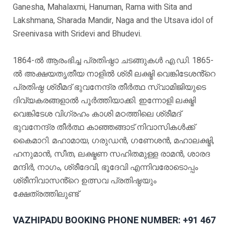
Ganesha, Mahalaxmi, Hanuman, Rama with Sita and
Lakshmana, Sharada Mandir, Naga and the Utsava idol of
Sreenivasa with Sridevi and Bhudevi.
1864-ൽ ആരംഭിച്ച പ്രതിഷ്ഠാ ചടങ്ങുകൾ എ.ഡി. 1865-
ൽ അക്ഷയതൃതീയ നാളിൽ ശ്രീ ലക്ഷ്മി വെങ്കിടേശൻ്റെ
പ്രതിഷ്ഠ ശ്രീമദ് ഭുവനേന്ദ്ര തീർത്ഥ സ്വാമിജിയുടെ
ദിവ്യകരങ്ങളാൽ പൂർത്തിയാക്കി. ഇന്നോളി ലക്ഷ്മി
വെങ്കിടേശ വിഗ്രഹം കാശി മഠത്തിലെ ശ്രീമദ്
ഭുവനേന്ദ്ര തീർത്ഥ കാഞ്ഞങ്ങാട് നിവാസികൾക്ക്
കൈമാറി. മഹാമായ, ഗരുഡൻ, ഗണേശൻ, മഹാലക്ഷ്മി,
ഹനുമാൻ, സീത, ലക്ഷ്മണ സഹിതമുള്ള രാമൻ, ശാരദ
മന്ദിർ, നാഗം, ശ്രീദേവി, ഭൂദേവി എന്നിവരോടൊപ്പം
ശ്രീനിവാസൻ്റെ ഉത്സവ പ്രതിഷ്ഠയും
ക്ഷേത്രത്തിലുണ്ട്
VAZHIPADU BOOKING PHONE NUMBER: +91 467