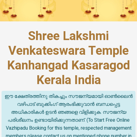
Shree Lakshmi
Venkateswara Temple
Kanhangad Kasaragod
Kerala India
ഈ ക്ഷേത്രത്തിനു തികച്ചും സൗജന്യമായി ഓൺലൈൻ
വഴിപാട് ബുക്കിംഗ് ആരംഭിക്കുവാൻ ബന്ധപ്പെട്ട
അധികാരികൾ ഉടൻ ഞങ്ങളെ വിളിക്കുക. സൗജന്യ
പരിശീലനം ഉണ്ടായിരിക്കുന്നതാണ്. (To Start Free Online
Vazhipadu Booking for this temple, respected management
members please contact us on mentioned phone number in