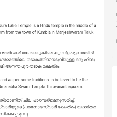
 Lake Temple is a Hindu temple in the middle of a
 6 km from the town of Kumbla in Manjeshwaram Taluk
ഞ്ചേശ്വരം താലൂക്കിലെ കുംബ്ള പട്ടണത്തിൽ
്രാമത്തിലെ തടാകത്തിന് നടുവിലുള്ള ഒരു ഹിന്ദു
മി അനന്തപുര തടാക ക്ഷേത്രം.
, and as per some traditions, is believed to be the
padmanabha Swami Temple Thiruvananthapuram.
മാണിത്, ചില പാരമ്പര്യമനുസരിച്ച്,
വാമിയുടെ (പത്മനാഭസ്വാമി ക്ഷേത്രം) യഥാർത്ഥ
ക്കപ്പെടുന്നു.