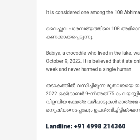
It is considered one among the 108 Abhima
വൈഷ്ണവ പാരമ്പര്യത്തിലെ 108 അഭിമാന 
കണക്കാക്കപ്പെടുന്നു.
Babiya, a crocodile who lived in the lake, w
October 9, 2022. It is believed that it ate 
week and never harmed a single human
തടാകത്തിൽ വസിച്ചിരുന്ന മുതലയായ 
2022 ഒക്‌ടോബർ 9-ന് അത് 75-ാം വയസ്
വിളമ്പിയ ക്ഷേത്ര വഴിപാടുകൾ മാത്രമേ അത
മനുഷ്യനെപ്പോലും ഉപദ്രവിച്ചിട്ടില്ലെന്ന
Landline: +91 4998 214360