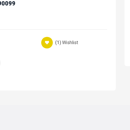
 90099
(1)
Wishlist