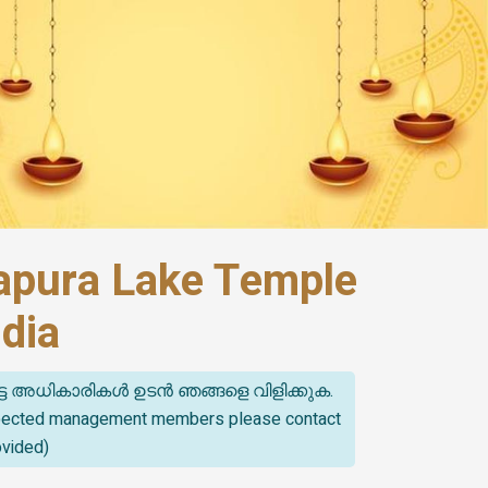
pura Lake Temple
dia
്ട അധികാരികൾ ഉടൻ ഞങ്ങളെ വിളിക്കുക.
spected management members please contact
ovided)