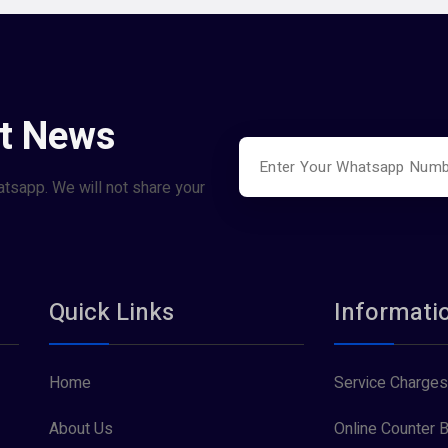
st News
atsapp. We will not share your
Quick Links
Informati
Home
Service Charges
About Us
Online Counter B