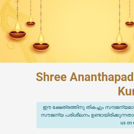
Shree Ananthapa
Ku
ഈ ക്ഷേത്രത്തിനു തികച്ചും സൗജന്യമാ
സൗജന്യ പരിശീലനം ഉണ്ടായിരിക്കുന്നതാണ്. (T
us on 