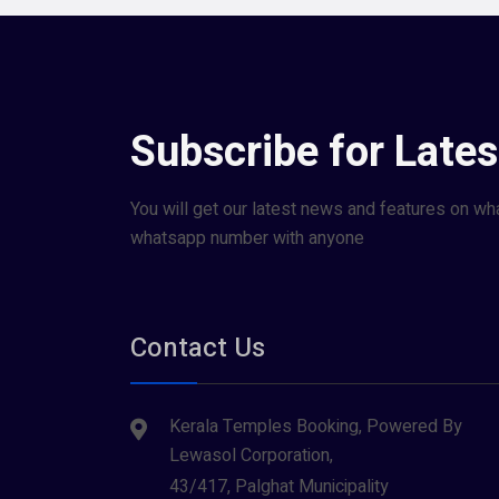
Subscribe for Late
You will get our latest news and features on wh
whatsapp number with anyone
Contact Us
Kerala Temples Booking, Powered By
Lewasol Corporation,
43/417, Palghat Municipality