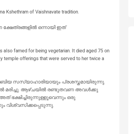
na Kshethram of Vaishnavate tradition.
ക്ഷേത്രങ്ങളിൽ ഒന്നായി ഇത്
as also famed for being vegetarian. It died aged 75 on
only temple offerings that were served to her twice a
ബബിയ സസ്യാഹാരിയായും പ്രശസ്തമായിരുന്നു.
സിൽ മരിച്ചു. ആഴ്‌ചയിൽ രണ്ടുതവണ അവൾക്കു
് ഭക്ഷിച്ചിരുന്നുള്ളൂവെന്നും ഒരു
ും വിശ്വസിക്കപ്പെടുന്നു.