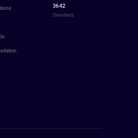
3642
tions
Devotees
ds
ellation