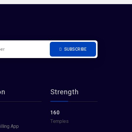
SUBSCRIBE
on
Strength
160
Temples
illing App