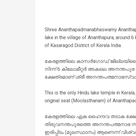
Shree Ananthapadmanabhaswamy Ananthapura
lake in the village of Ananthapura, around
of Kasaragod District of Kerala India.
കേരളത്തിലെ കാസർഗോഡ് ജില്ലയിലെ മ
നിന്ന് 6 കിലോമീറ്റർ അകലെ അനന്തപുര ഗ
ക്ഷേത്രമാണ് ശ്രീ അനന്തപത്മനാഭസ്വാ
This is the only Hindu lake temple in Kerala
original seat (Moolasthanam) of Anantha
കേരളത്തിലെ ഏക ഹൈന്ദവ തടാക ക്ഷേത്ര
തിരുവനന്തപുരത്തെ അനന്തപത്മനാഭ സ്
ഇരിപ്പിടം (മൂലസ്ഥാനം) ആണെന്ന് വിശ്വസി