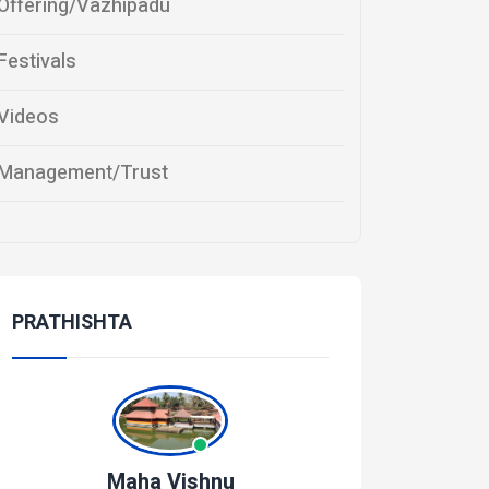
Offering/Vazhipadu
Festivals
Videos
Management/Trust
PRATHISHTA
Maha Vishnu