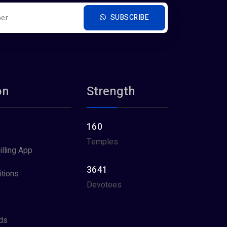
SUBSCRIBE
on
Strength
160
Temples
illing App
3641
tions
Devotees
ds