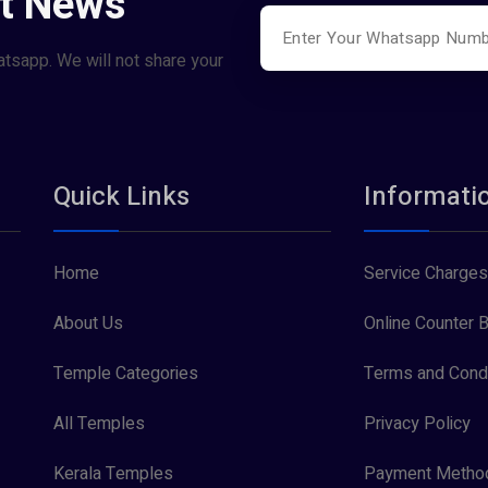
st News
atsapp. We will not share your
Quick Links
Informati
Home
Service Charges
About Us
Online Counter B
Temple Categories
Terms and Condi
All Temples
Privacy Policy
Kerala Temples
Payment Metho