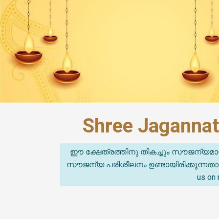
Shree Jagannat
ഈ ക്ഷേത്രത്തിനു തികച്ചും സൗജന്യമാ
സൗജന്യ പരിശീലനം ഉണ്ടായിരിക്കുന്നതാണ്. (T
us on 