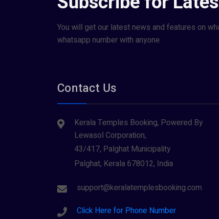
Subscribe for Late
You will get our latest news and features on wh
whatsapp number with anyone
Contact Us
Kerala Temples Booking, Powered By
Lewasol Corporation,
43/417, Palghat Municipality
Palghat, Kerala 678012, India
support@keralatemplesbooking.com
Click Here for Phone Number