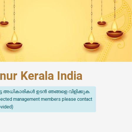
ur Kerala India
്ട അധികാരികൾ ഉടൻ ഞങ്ങളെ വിളിക്കുക.
spected management members please contact
ovided)