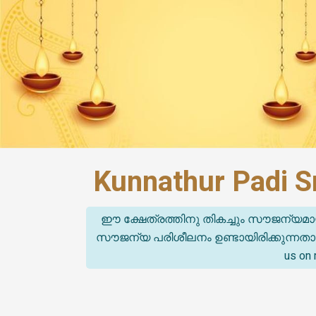
Kunnathur Padi S
ഈ ക്ഷേത്രത്തിനു തികച്ചും സൗജന്യമാ
സൗജന്യ പരിശീലനം ഉണ്ടായിരിക്കുന്നതാണ്. (T
us on 