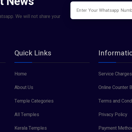
st News
atsapp. We will not share your
Quick Links
Informati
Home
Service Charges
About Us
Online Counter B
Temple Categories
Terms and Condi
All Temples
Privacy Policy
Kerala Temples
Payment Metho