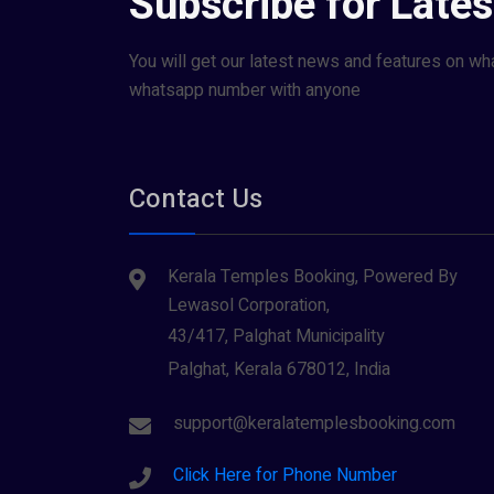
Subscribe for Late
You will get our latest news and features on wh
whatsapp number with anyone
Contact Us
Kerala Temples Booking, Powered By
Lewasol Corporation,
43/417, Palghat Municipality
Palghat, Kerala 678012, India
support@keralatemplesbooking.com
Click Here for Phone Number