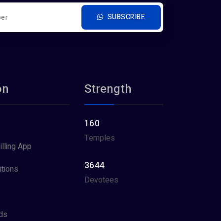
SUBSCRIBE
on
Strength
160
Temples
illing App
3644
tions
Devotees
ds