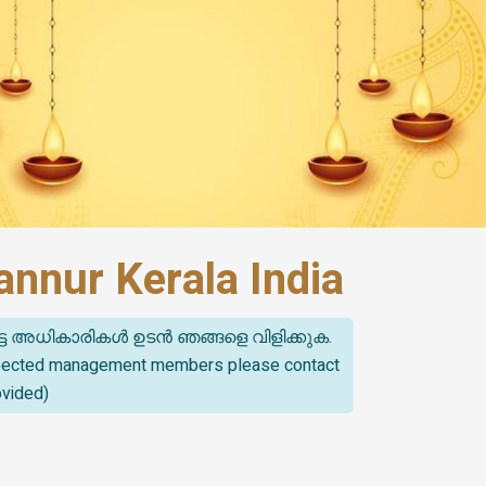
nnur Kerala India
്ട അധികാരികൾ ഉടൻ ഞങ്ങളെ വിളിക്കുക.
spected management members please contact
ovided)