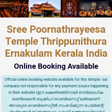
Sree Poornathrayeesa
Temple Thrippunithura
Ernakulam Kerala India
Online Booking Available
Official online booking website available for this temple. our
company not responsible for any payment issues happening
in their website (ഈ ക്ഷേത്രത്തിനായി ഔദ്യോഗിക
ഓൺലൈൻ ബുക്കിംഗ് വെബ്സൈറ്റ് ലഭ്യമാണ്.
അവരുടെ വെബ്‌സൈറ്റിൽ സംഭവിക്കുന്ന പേയ്‌മെന്റ്