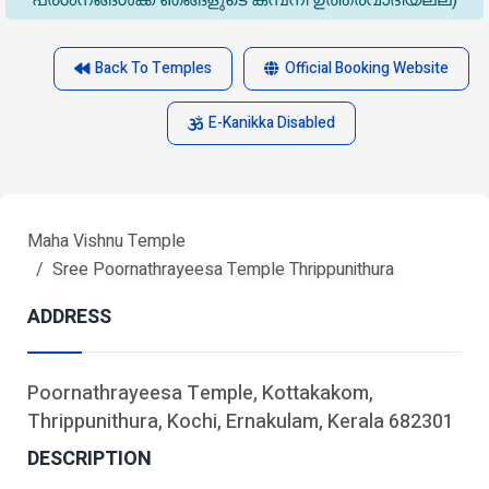
പ്രശ്‌നങ്ങൾക്ക് ഞങ്ങളുടെ കമ്പനി ഉത്തരവാദിയല്ല)
Back To Temples
Official Booking Website
E-Kanikka Disabled
Maha Vishnu Temple
Sree Poornathrayeesa Temple Thrippunithura
ADDRESS
Poornathrayeesa Temple, Kottakakom,
Thrippunithura, Kochi, Ernakulam, Kerala 682301
DESCRIPTION