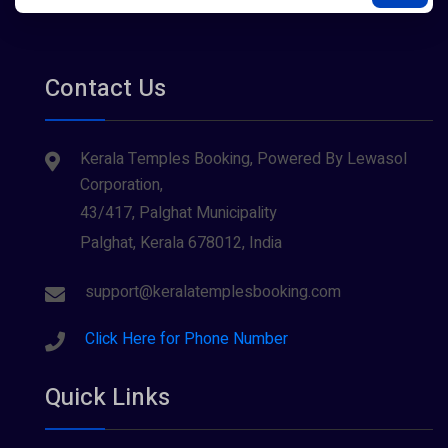
Contact Us
Kerala Temples Booking, Powered By Lewasol
Corporation,
43/417, Palghat Municipality
Palghat, Kerala 678012, India
support@keralatemplesbooking.com
Click Here for Phone Number
Quick Links