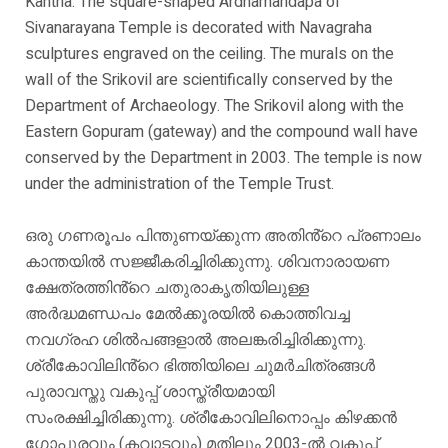
Kantha. The square-shaped Ardhamandapa of
Sivanarayana Temple is decorated with Navagraha
sculptures engraved on the ceiling. The murals on the
wall of the Srikovil are scientifically conserved by the
Department of Archaeology. The Srikovil along with the
Eastern Gopuram (gateway) and the compound wall have
conserved by the Department in 2003. The temple is now
under the administration of the Temple Trust.
ഒരു ഗണരൂപം പിന്തുണയ്ക്കുന്ന അതിൻ്റെ പ്രണാലം
കാന്തയിൽ സജ്ജീകരിച്ചിരിക്കുന്നു. ശിവനാരായണ
ക്ഷേത്രത്തിൻ്റെ ചതുരാകൃതിയിലുള്ള
അർദ്ധമണ്ഡപം മേൽക്കൂരയിൽ കൊത്തിവച്ച
നവഗ്രഹ ശിൽപങ്ങളാൽ അലങ്കരിച്ചിരിക്കുന്നു.
ശ്രീകോവിലിൻ്റെ ഭിത്തിയിലെ ചുമർചിത്രങ്ങൾ
പുരാവസ്തു വകുപ്പ് ശാസ്ത്രീയമായി
സംരക്ഷിച്ചിരിക്കുന്നു. ശ്രീകോവിലിനൊപ്പം കിഴക്കൻ
ഗോപുരവും (കവാടവും) മതിലും 2003-ൽ വകുപ്പ്