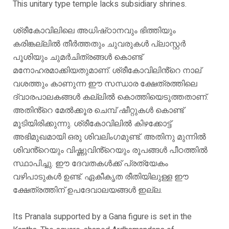
This unitary type temple lacks subsidiary shrines.
ശ്രീകോവിലിലെ അധിഷ്‌ഠാനവും ഭിത്തിയും
കരിങ്കല്ലിൽ തീർത്തതും ചുവരുകൾ പ്ലാസ്റ്റർ
പൂശിയും ചുമർചിത്രങ്ങൾ കൊണ്ട്
മനോഹരമാക്കിയതുമാണ്. ശ്രീകോവിലിൻ്റെ നാല്
വശത്തും കാണുന്ന ഈ സന്ധാര ക്ഷേത്രത്തിലെ
ദ്വാരപാലകങ്ങൾ കല്ലിൽ കൊത്തിയെടുത്തതാണ്.
അതിൻ്റെ മേൽക്കൂര ചെമ്പ് ഷീറ്റുകൾ കൊണ്ട്
മൂടിയിരിക്കുന്നു. ശ്രീകോവിലിൽ കിഴക്കോട്ട്
അഭിമുഖമായി ഒരു ശിവലിംഗമുണ്ട്. അതിനു മുന്നിൽ
ശിവൻ്റെയും വിഷ്ണുവിൻ്റെയും രൂപങ്ങൾ പീഠത്തിൽ
സ്ഥാപിച്ചു. ഈ ദേവതകൾക്ക് പ്രത്യേകം
വഴിപാടുകൾ ഉണ്ട്. ഏകീകൃത രീതിയിലുള്ള ഈ
ക്ഷേത്രത്തിന് ഉപദേവാലയങ്ങൾ ഇല്ല.
Its Pranala supported by a Gana figure is set in the