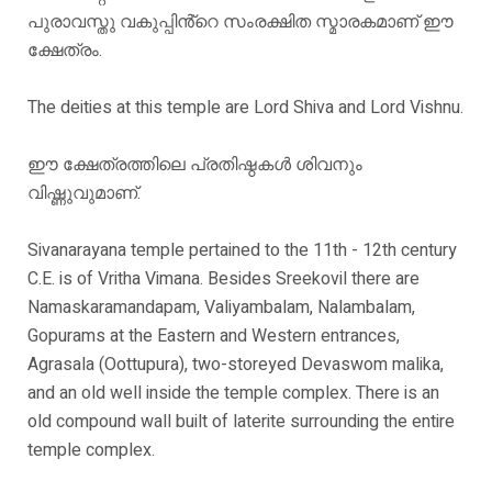
പുരാവസ്തു വകുപ്പിൻ്റെ സംരക്ഷിത സ്മാരകമാണ് ഈ
ക്ഷേത്രം.
The deities at this temple are Lord Shiva and Lord Vishnu.
ഈ ക്ഷേത്രത്തിലെ പ്രതിഷ്ഠകൾ ശിവനും
വിഷ്ണുവുമാണ്.
Sivanarayana temple pertained to the 11th - 12th century
C.E. is of Vritha Vimana. Besides Sreekovil there are
Namaskaramandapam, Valiyambalam, Nalambalam,
Gopurams at the Eastern and Western entrances,
Agrasala (Oottupura), two-storeyed Devaswom malika,
and an old well inside the temple complex. There is an
old compound wall built of laterite surrounding the entire
temple complex.