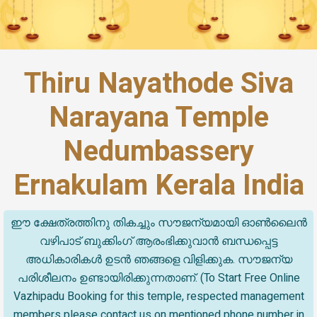
Thiru Nayathode Siva
Narayana Temple
Nedumbassery
Ernakulam Kerala India
ഈ ക്ഷേത്രത്തിനു തികച്ചും സൗജന്യമായി ഓൺലൈൻ
വഴിപാട് ബുക്കിംഗ് ആരംഭിക്കുവാൻ ബന്ധപ്പെട്ട
അധികാരികൾ ഉടൻ ഞങ്ങളെ വിളിക്കുക. സൗജന്യ
പരിശീലനം ഉണ്ടായിരിക്കുന്നതാണ്. (To Start Free Online
Vazhipadu Booking for this temple, respected management
members please contact us on mentioned phone number in