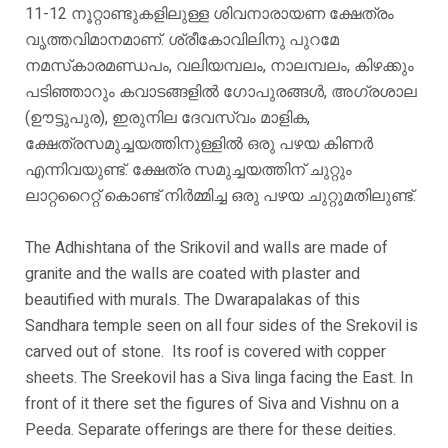
11-12 നൂറ്റാണ്ടുകളിലുള്ള ശിവനാരായണ ക്ഷേത്രം
വൃത്തവിമാനമാണ്. ശ്രീകോവിലിനു പുറമേ
നമസ്‌കാരമണ്ഡപം, വലിയമ്പലം, നാലമ്പലം, കിഴക്കും
പടിഞ്ഞാറും കവാടങ്ങളിൽ ഗോപുരങ്ങൾ, അഗ്രശാല
(ഊട്ടുപുര), ഇരുനില ദേവസ്വം മാളിക,
ക്ഷേത്രസമുച്ചയത്തിനുള്ളിൽ ഒരു പഴയ കിണർ
എന്നിവയുണ്ട്. ക്ഷേത്ര സമുച്ചയത്തിന് ചുറ്റും
ലാറ്ററൈറ്റ് കൊണ്ട് നിർമ്മിച്ച ഒരു പഴയ ചുറ്റുമതിലുണ്ട്.
The Adhishtana of the Srikovil and walls are made of
granite and the walls are coated with plaster and
beautified with murals. The Dwarapalakas of this
Sandhara temple seen on all four sides of the Srekovil is
carved out of stone. Its roof is covered with copper
sheets. The Sreekovil has a Siva linga facing the East. In
front of it there set the figures of Siva and Vishnu on a
Peeda. Separate offerings are there for these deities.