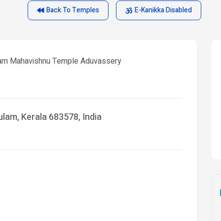
Back To Temples
E-Kanikka Disabled
am Mahavishnu Temple Aduvassery
lam, Kerala 683578, India