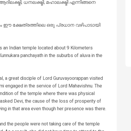
 ആദിലക്ഷ്മി, ധനലക്ഷ്മി, മഹാലക്ഷ്മി എന്നിങ്ങനെ
ഈ ക്ഷേത്രത്തിലെ ഒരു പ്രധാന വഴിപാടായി
an Indian temple located about 9 Kilometers
 Kunnukara panchayath in the suburbs of aluva in the
, a great disciple of Lord Guruvayoorappan visited
mi engaged in the service of Lord Mahavishnu. The
ndition of the temple where there was physical
sked Devi, the cause of the loss of prosperity of
ving in that area even though her presence was there.
 and the people were not taking care of the temple