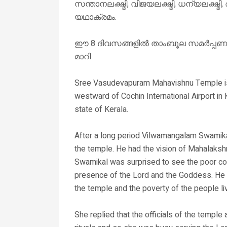
സന്താനലക്ഷ്മി, വിജയലക്ഷ്മി, ധന്യലക്ഷ്മി,
യഥാക്രമം.
ഈ 8 ദിവസങ്ങളിൽ താംബൂല സമർപ്പണം 
മാറി
Sree Vasudevapuram Mahavishnu Temple is 
westward of Cochin International Airport in
state of Kerala.
After a long period Vilwamangalam Swamikal
the temple. He had the vision of Mahalaksh
Swamikal was surprised to see the poor co
presence of the Lord and the Goddess. He a
the temple and the poverty of the people li
She replied that the officials of the temple