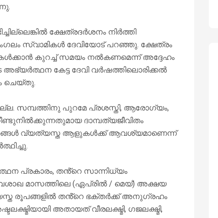
നു.
ച്ചില്ലെങ്കിൽ ക്ഷേത്രദർശനം നിർത്തി
മംഗലം സ്വാമികൾ ദേവിയോട് പറഞ്ഞു. ക്ഷേത്രം
 കേൾക്കാൻ കുറച്ച് സമയം നൽകണമെന്ന് അദ്ദേഹം
ടെ അഭ്യർത്ഥന കേട്ട ദേവി വർഷത്തിലൊരിക്കൽ
ം ചെയ്തു.
ല. സമ്പത്തിനു പുറമേ പ്രശസ്തി, ആരോഗ്യം,
ണ്ടുനിൽക്കുന്നതുമായ ദാമ്പത്യജീവിതം
ങ്ങൾ വ്യത്യസ്ത ആളുകൾക്ക് ആവശ്യമാണെന്ന്
്ഥിച്ചു.
ഥന പ്രകാരം, തൻ്റെ സാന്നിധ്യം
വൈശാഖ മാസത്തിലെ (ഏപ്രിൽ / മെയ്) അക്ഷയ
യസ്ത രൂപങ്ങളിൽ തൻ്റെ ഭക്തർക്ക് അനുഗ്രഹം
ലക്ഷ്മിയായി അതായത് വീരലക്ഷ്മി, ഗജലക്ഷ്മി,