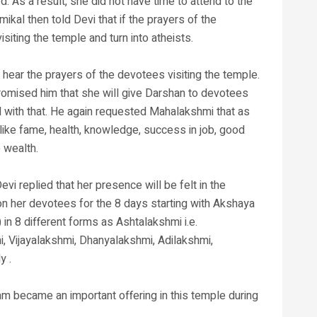
. As a result, she did not have time to attend to the
al then told Devi that if the prayers of the
siting the temple and turn into atheists.
hear the prayers of the devotees visiting the temple.
romised him that she will give Darshan to devotees
d with that. He again requested Mahalakshmi that as
like fame, health, knowledge, success in job, good
o wealth.
i replied that her presence will be felt in the
n her devotees for the 8 days starting with Akshaya
) in 8 different forms as Ashtalakshmi i.e.
, Vijayalakshmi, Dhanyalakshmi, Adilakshmi,
y .
m became an important offering in this temple during