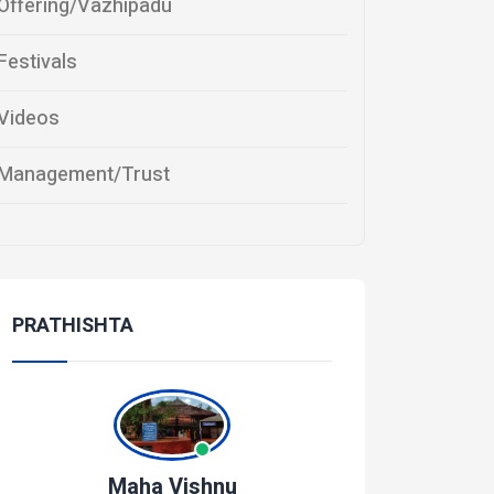
Offering/Vazhipadu
Festivals
Videos
Management/Trust
PRATHISHTA
Maha Vishnu