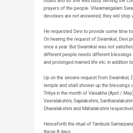
rituals and so she was busy serving the Lord
prayers of the people. Vilwamangalam Swamik
devotees are not answered, they will stop vi
He requested Devi to provide some time to 
On hearing the request of Swamikal, Devi p
once a year. But Swamikal was not satisfie
different people needs different blessings 
and prolonged married life etc. in addition t
Up on the sincere request from Swamikal, Dev
temple and shall shower up the blessings o
Tritiya in the month of Vaisakha (April / May
Veeralakshmi, Gajalakshmi, Santhanalakshmi
Dhanalakshmi and Mahalakshmi respectivel
Henceforth the ritual of Tambula Samarpana
these 8 days