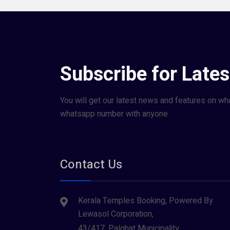
Subscribe for Late
You will get our latest news and features on wh
whatsapp number with anyone
Contact Us
Kerala Temples Booking, Powered By
Lewasol Corporation,
43/417, Palghat Municipality