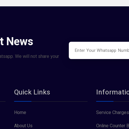
st News
atsapp. We will not share your
Quick Links
Informati
Home
Service Charges
About Us
Online Counter B