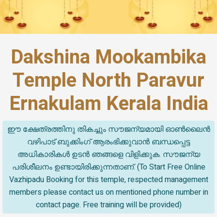
Dakshina Mookambika
Temple North Paravur
Ernakulam Kerala India
ഈ ക്ഷേത്രത്തിനു തികച്ചും സൗജന്യമായി ഓൺലൈൻ
വഴിപാട് ബുക്കിംഗ് ആരംഭിക്കുവാൻ ബന്ധപ്പെട്ട
അധികാരികൾ ഉടൻ ഞങ്ങളെ വിളിക്കുക. സൗജന്യ
പരിശീലനം ഉണ്ടായിരിക്കുന്നതാണ്. (To Start Free Online
Vazhipadu Booking for this temple, respected management
members please contact us on mentioned phone number in
contact page. Free training will be provided)